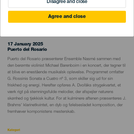
Disagree and close
Agree and close
TIDLIGERE EVENTS
17 January 2025
Localidad
Puerto del Rosario
Descripción
Puerto del Rosario præsenterer Ensemble Nasmé sammen med
del
den berømte violinist Michael Barenboim i en koncert, der tegner til
evento
at blive en enestående musikalsk oplevelse. Programmet omfatter
G. Rossinis Sonata a Cuatro nº 3, som skiller sig ud for sin
friskhed og energi. Herefter opføres A. Dvořáks strygekvartet, et
værk rigt på stemningsfulde melodier, der afspejler naturens
skønhed og tjekkisk kultur. For at kulminere aftenen præsenteres J.
Brahms' klarinetkvintet, en dyb og følelsesladet komposition, der
fremhæver komponistens mesterskab.
Kategori