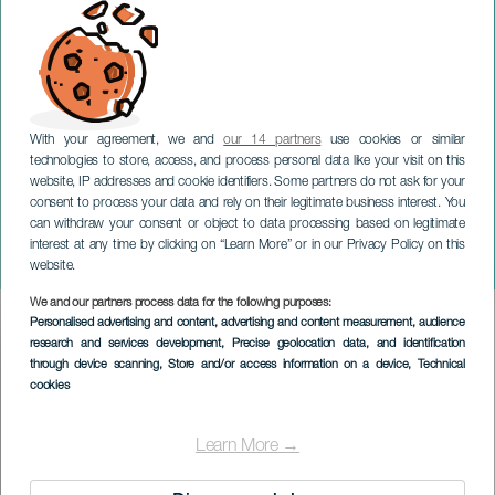
With your agreement, we and
our 14 partners
use cookies or similar
technologies to store, access, and process personal data like your visit on this
website, IP addresses and cookie identifiers. Some partners do not ask for your
consent to process your data and rely on their legitimate business interest. You
FUERTEVENTURA
can withdraw your consent or object to data processing based on legitimate
Ensemble Nasmé &
interest at any time by clicking on “Learn More” or in our Privacy Policy on this
Michael BarenBoim
website.
We and our partners process data for the following purposes:
Imagen
Personalised advertising and content, advertising and content measurement, audience
Listado
research and services development
, Precise geolocation data, and identification
through device scanning
, Store and/or access information on a device
, Technical
cookies
Learn More →