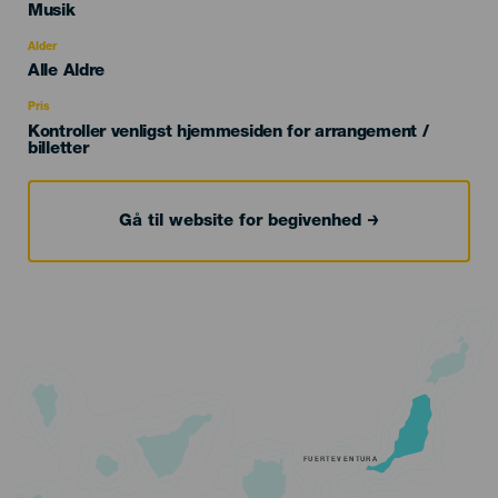
Categoría
Musik
del
evento
Alder
Edad
Alle Aldre
Recomendada
Pris
Kontroller venligst hjemmesiden for arrangement /
billetter
Gå til website for begivenhed
FUERTEVENTURA