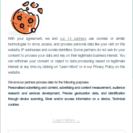
With your agreement, we and
our 14 partners
use cookies or similar
technologies to store, access, and process personal data like your visit on this
website, IP addresses and cookie identifiers. Some partners do not ask for your
consent to process your data and rely on their legitimate business interest. You
GRAN CANARIA
can withdraw your consent or object to data processing based on legitimate
De Kanariske Øers
interest at any time by clicking on “Learn More” or in our Privacy Policy on this
litteraturdag
website.
We and our partners process data for the following purposes:
Imagen
Personalised advertising and content, advertising and content measurement, audience
Listado
research and services development
, Precise geolocation data, and identification
through device scanning
, Store and/or access information on a device
, Technical
cookies
Learn More →