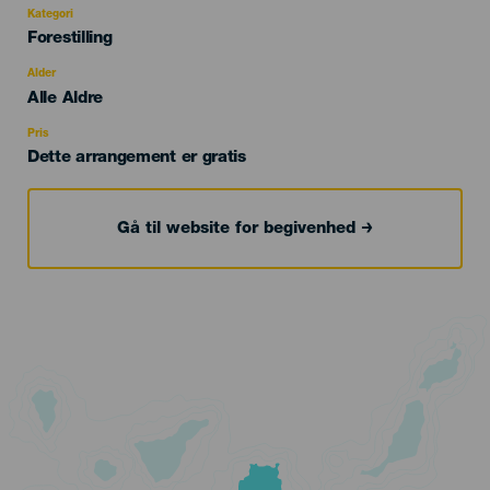
Kategori
Categoría
Forestilling
del
evento
Alder
Edad
Alle Aldre
Recomendada
Pris
Dette arrangement er gratis
Gå til website for begivenhed