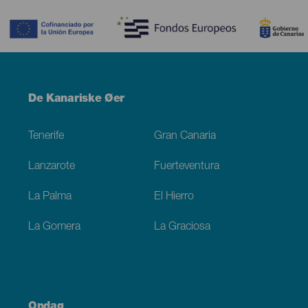
Contenido
Menú
De Kanariske Øer
Footer
Tenerife
Gran Canaria
Lanzarote
Fuerteventura
La Palma
El Hierro
La Gomera
La Graciosa
Opdag