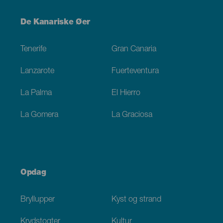
Menú
De Kanariske Øer
Footer
Tenerife
Gran Canaria
Lanzarote
Fuerteventura
La Palma
El Hierro
La Gomera
La Graciosa
Opdag
Bryllupper
Kyst og strand
Krydstogter
Kultur