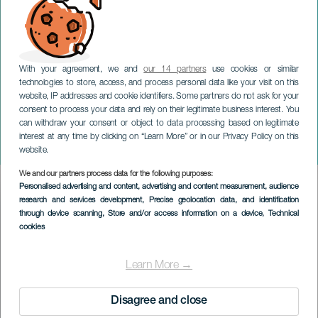
With your agreement, we and
our 14 partners
use cookies or similar
technologies to store, access, and process personal data like your visit on this
website, IP addresses and cookie identifiers. Some partners do not ask for your
consent to process your data and rely on their legitimate business interest. You
can withdraw your consent or object to data processing based on legitimate
GRAN CANARIA
interest at any time by clicking on “Learn More” or in our Privacy Policy on this
Dumbo: En julefortælling
website.
We and our partners process data for the following purposes:
Imagen
Personalised advertising and content, advertising and content measurement, audience
Listado
research and services development
, Precise geolocation data, and identification
through device scanning
, Store and/or access information on a device
, Technical
cookies
Learn More →
Disagree and close