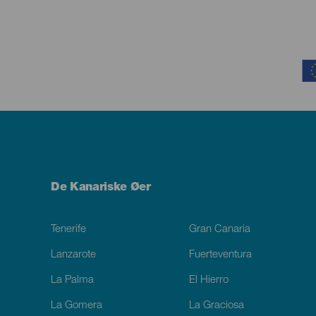
Contenido
Menú
De Kanariske Øer
Footer
Tenerife
Gran Canaria
Lanzarote
Fuerteventura
La Palma
El Hierro
La Gomera
La Graciosa