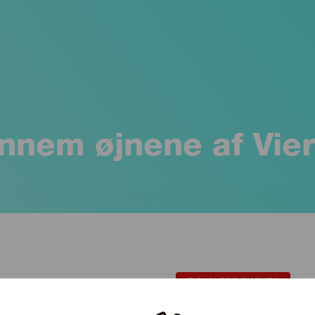
nnem øjnene af Vier
ent, we and
our 14 partners
use cookies or similar technologies to store,
ata like your visit on this website, IP addresses and cookie identifiers. 
onsent to process your data and rely on their legitimate business interest
ject to data processing based on legitimate interest at any time by click
olicy on this website.
ocess data for the following purposes:
TIDLIGERE EVENTS
ing and content, advertising and content measurement, audience research and service
dentification through device scanning
, Store and/or access information on a device
, Technica