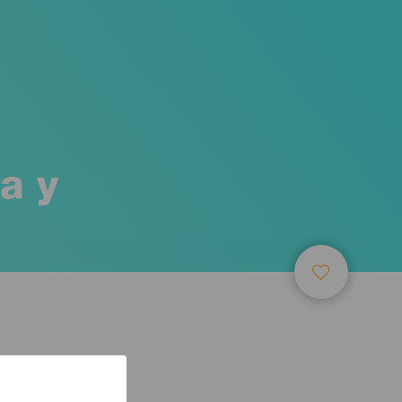
a y
 access, and
Some partners do
. You can withdraw
ing on “Learn More”
s development
, Precise
l cookies