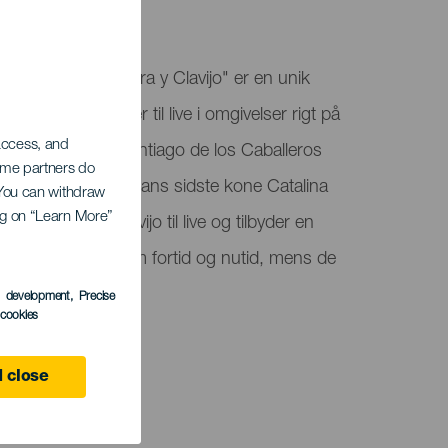
 close
h the Eyes of Viera y Clavijo" er en unik
historiske personer til live i omgivelser rigt på
Iglesia Matriz de Santiago de los Caballeros
ptajn Quesada, hans sidste kone Catalina
é de Viera y Clavijo til live og tilbyder en
 bygger bro mellem fortid og nutid, mens de
v.