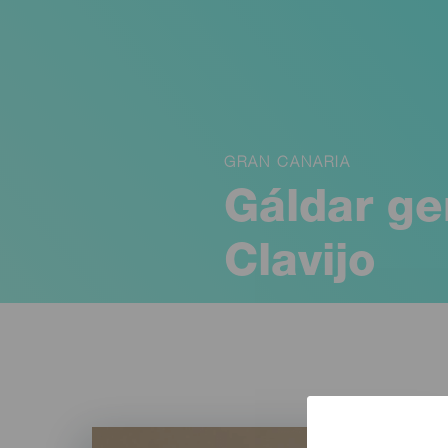
GRAN CANARIA
Gáldar ge
Clavijo
With your agreem
process personal d
not ask for your c
your consent or ob
or in our Privacy P
We and our partners pr
Personalised advertis
geolocation data, and i
Imagen