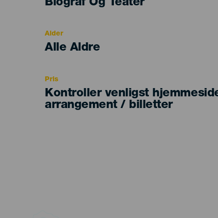
Categoría
Biograf Og Teater
del
evento
Alder
Edad
Alle Aldre
Recomendada
Pris
Kontroller venligst hjemmesid
arrangement / billetter