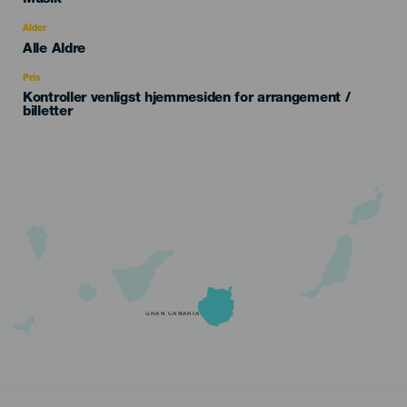
del
evento
Alder
Edad
Alle Aldre
Recomendada
Pris
Kontroller venligst hjemmesiden for arrangement /
billetter
GRAN CANARIA