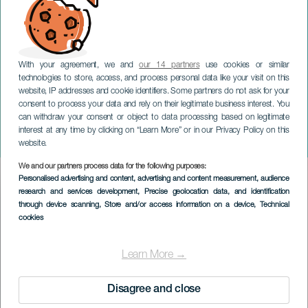
With your agreement, we and
our 14 partners
use cookies or similar
technologies to store, access, and process personal data like your visit on this
website, IP addresses and cookie identifiers. Some partners do not ask for your
consent to process your data and rely on their legitimate business interest. You
can withdraw your consent or object to data processing based on legitimate
GRAN CANARIA
interest at any time by clicking on “Learn More” or in our Privacy Policy on this
Leoni Torres i koncert
website.
We and our partners process data for the following purposes:
Imagen
Personalised advertising and content, advertising and content measurement, audience
Listado
research and services development
, Precise geolocation data, and identification
through device scanning
, Store and/or access information on a device
, Technical
cookies
Learn More →
Disagree and close