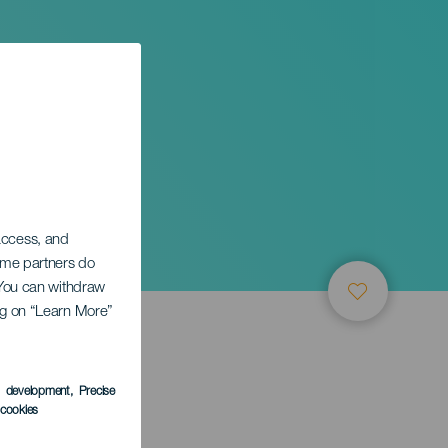
ciel
 access, and
Some partners do
. You can withdraw
ing on “Learn More”
s development
, Precise
l cookies