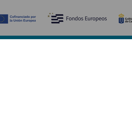
Opdag
P
Bryllupper
Kyst og strand
A
Krydstogter
Kultur
Hv
Gastronomi
Aktiv turisme
Hv
Alle artikler
Se