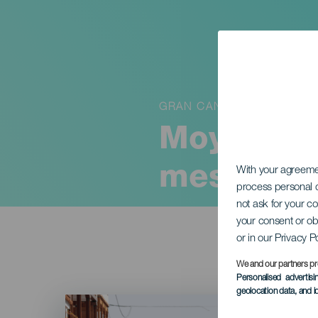
GRAN CANARIA
Moya hån
messe
With your agreem
process personal d
not ask for your c
your consent or ob
or in our Privacy P
We and our partners pr
Personalised advertis
geolocation data, and i
Imagen
Listado