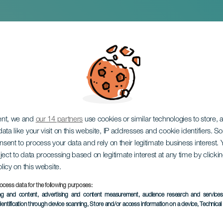
dværker og kommer
ent, we and
our 14 partners
use cookies or similar technologies to store,
ata like your visit on this website, IP addresses and cookie identifiers. 
onsent to process your data and rely on their legitimate business interest
ject to data processing based on legitimate interest at any time by click
olicy on this website.
ocess data for the following purposes:
TIDLIGERE EVENTS
ing and content, advertising and content measurement, audience research and service
dentification through device scanning
, Store and/or access information on a device
, Technica
09 March 2025