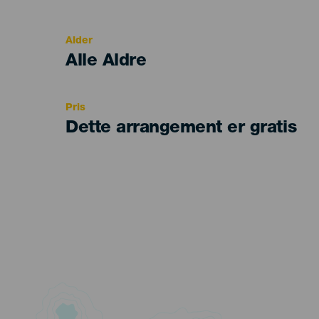
del
evento
Alder
Edad
Alle Aldre
Recomendada
Pris
Dette arrangement er gratis