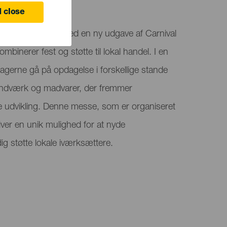
 close
 farver og glæde med en ny udgave af Carnival
mbinerer fest og støtte til lokal handel. I en
tagerne gå på opdagelse i forskellige stande
åndværk og madvarer, der fremmer
udvikling. Denne messe, som er organiseret
iver en unik mulighed for at nyde
g støtte lokale iværksættere.