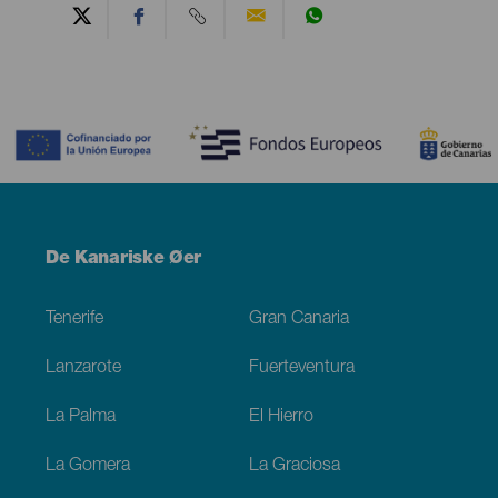
Contenido
Menú
De Kanariske Øer
Footer
Tenerife
Gran Canaria
Lanzarote
Fuerteventura
La Palma
El Hierro
La Gomera
La Graciosa