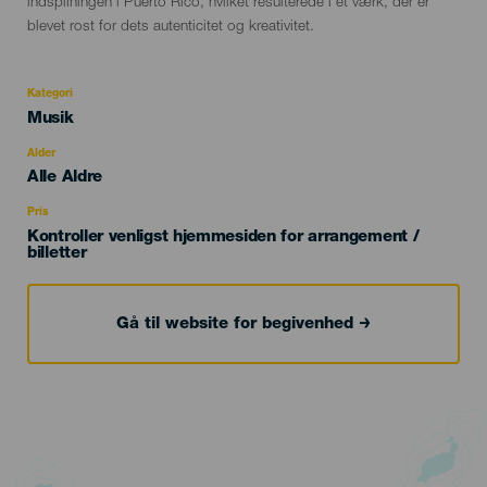
indspilningen i Puerto Rico, hvilket resulterede i et værk, der er
blevet rost for dets autenticitet og kreativitet.
Kategori
Categoría
Musik
del
evento
Alder
Edad
Alle Aldre
Recomendada
Pris
Kontroller venligst hjemmesiden for arrangement /
billetter
Gå til website for begivenhed