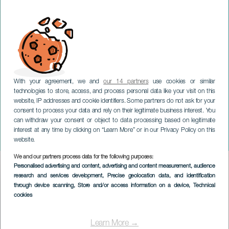
With your agreement, we and
our 14 partners
use cookies or similar
technologies to store, access, and process personal data like your visit on this
website, IP addresses and cookie identifiers. Some partners do not ask for your
consent to process your data and rely on their legitimate business interest. You
GRAN CANARIA
can withdraw your consent or object to data processing based on legitimate
Rodrigo Cuevas: La
interest at any time by clicking on “Learn More” or in our Privacy Policy on this
Romería
website.
We and our partners process data for the following purposes:
Imagen
Personalised advertising and content, advertising and content measurement, audience
Listado
research and services development
, Precise geolocation data, and identification
through device scanning
, Store and/or access information on a device
, Technical
cookies
Learn More →