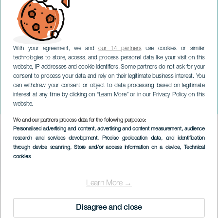
GRAN CANARIA
With your agreement, we and
our 14 partners
use cookies or similar
Rozier, Van Der Zaal
technologies to store, access, and process personal data like your visit on this
Group ft. Paul Van Kessel
website, IP addresses and cookie identifiers. Some partners do not ask for your
consent to process your data and rely on their legitimate business interest. You
y Antonio Lizana - Festival
can withdraw your consent or object to data processing based on legitimate
Internacional Canarias
interest at any time by clicking on “Learn More” or in our Privacy Policy on this
Jazz y Más
website.
We and our partners process data for the following purposes:
Imagen
Personalised advertising and content, advertising and content measurement, audience
Listado
research and services development
, Precise geolocation data, and identification
through device scanning
, Store and/or access information on a device
, Technical
cookies
Learn More →
TIDLIGERE EVENTS
Disagree and close