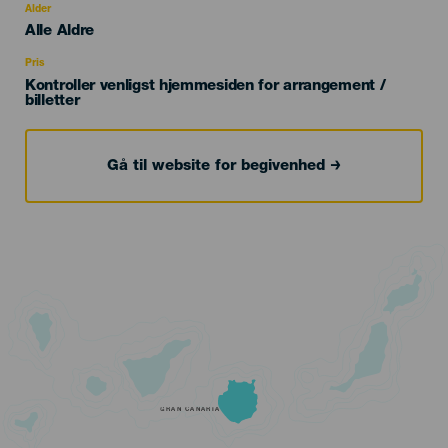
evento
Alder
Edad
Alle Aldre
Recomendada
Pris
Kontroller venligst hjemmesiden for arrangement /
billetter
Gå til website for begivenhed
GRAN CANARIA