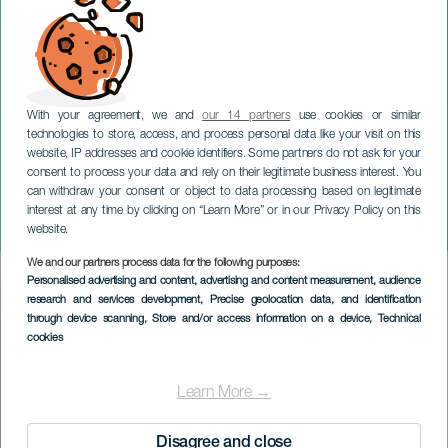
With your agreement, we and
our 14 partners
use cookies or similar
technologies to store, access, and process personal data like your visit on this
website, IP addresses and cookie identifiers. Some partners do not ask for your
consent to process your data and rely on their legitimate business interest. You
can withdraw your consent or object to data processing based on legitimate
GRAN CANARIA
interest at any time by clicking on “Learn More” or in our Privacy Policy on this
Traditionel klatretræf
website.
We and our partners process data for the following purposes:
Imagen
Personalised advertising and content, advertising and content measurement, audience
Listado
research and services development
, Precise geolocation data, and identification
through device scanning
, Store and/or access information on a device
, Technical
cookies
Learn More →
Disagree and close