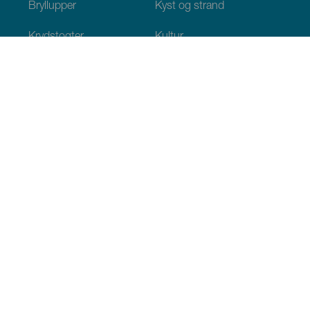
Bryllupper
Kyst og strand
Krydstogter
Kultur
Gastronomi
Aktiv turisme
Alle artikler
Praktiske oplysninger
Agenda
Klima
Hvordan kommer man dertil
Hvor kan man spise
Hvor kan man indlogere sig
Øgruppen
Services