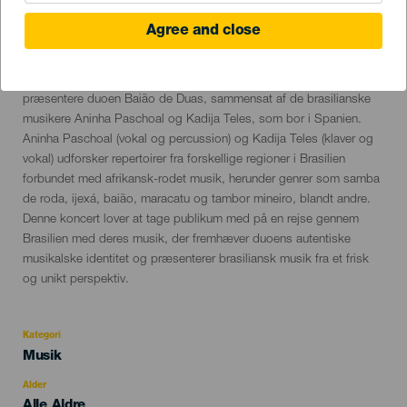
Agree and close
30 August 2024
Localidad
Arrecife
Descripción
Som en del af den 21. Tensamba Festival vil El Almacén
del
præsentere duoen Baião de Duas, sammensat af de brasilianske
evento
musikere Aninha Paschoal og Kadija Teles, som bor i Spanien.
Aninha Paschoal (vokal og percussion) og Kadija Teles (klaver og
vokal) udforsker repertoirer fra forskellige regioner i Brasilien
forbundet med afrikansk-rodet musik, herunder genrer som samba
de roda, ijexá, baião, maracatu og tambor mineiro, blandt andre.
Denne koncert lover at tage publikum med på en rejse gennem
Brasilien med deres musik, der fremhæver duoens autentiske
musikalske identitet og præsenterer brasiliansk musik fra et frisk
og unikt perspektiv.
Kategori
Categoría
Musik
del
evento
Alder
Edad
Alle Aldre