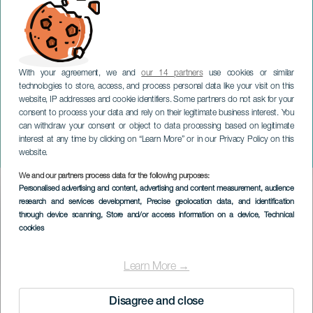
With your agreement, we and
our 14 partners
use cookies or similar
technologies to store, access, and process personal data like your visit on this
website, IP addresses and cookie identifiers. Some partners do not ask for your
consent to process your data and rely on their legitimate business interest. You
can withdraw your consent or object to data processing based on legitimate
LANZAROTE
interest at any time by clicking on “Learn More” or in our Privacy Policy on this
Duo Baião de Duas
website.
We and our partners process data for the following purposes:
Imagen
Personalised advertising and content, advertising and content measurement, audience
Listado
research and services development
, Precise geolocation data, and identification
through device scanning
, Store and/or access information on a device
, Technical
cookies
Learn More →
TIDLIGERE EVENTS
Disagree and close