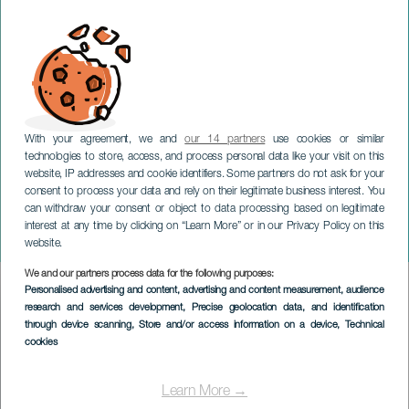
With your agreement, we and
our 14 partners
use cookies or similar
technologies to store, access, and process personal data like your visit on this
website, IP addresses and cookie identifiers. Some partners do not ask for your
consent to process your data and rely on their legitimate business interest. You
can withdraw your consent or object to data processing based on legitimate
LANZAROTE
interest at any time by clicking on “Learn More” or in our Privacy Policy on this
Funeral planner
website.
We and our partners process data for the following purposes:
Imagen
Personalised advertising and content, advertising and content measurement, audience
Listado
research and services development
, Precise geolocation data, and identification
through device scanning
, Store and/or access information on a device
, Technical
cookies
Learn More →