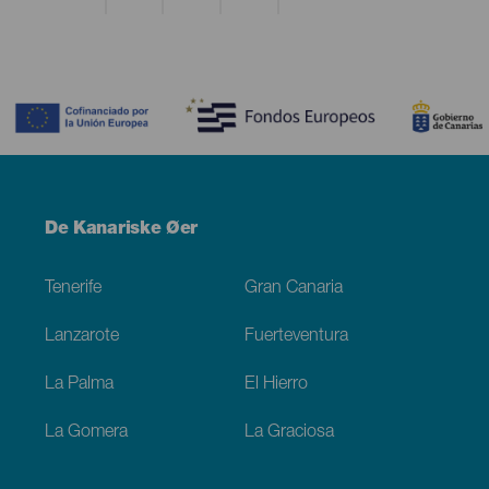
Contenido
Menú
De Kanariske Øer
Footer
Tenerife
Gran Canaria
Lanzarote
Fuerteventura
La Palma
El Hierro
La Gomera
La Graciosa