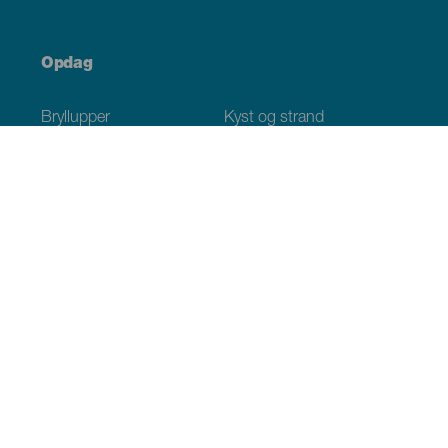
Opdag
Bryllupper
Kyst og strand
Krydstogter
Kultur
Gastronomi
Aktiv turisme
Alle artikler
Praktiske oplysninger
Agenda
Klima