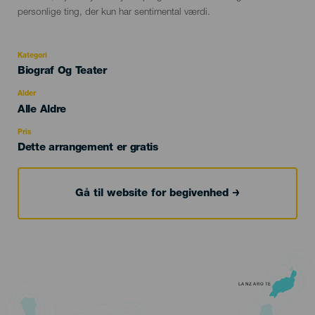
personlige ting, der kun har sentimental værdi.
Kategori
Categoría
Biograf Og Teater
del
evento
Alder
Edad
Alle Aldre
Recomendada
Pris
Dette arrangement er gratis
Gå til website for begivenhed
LANZAROTE