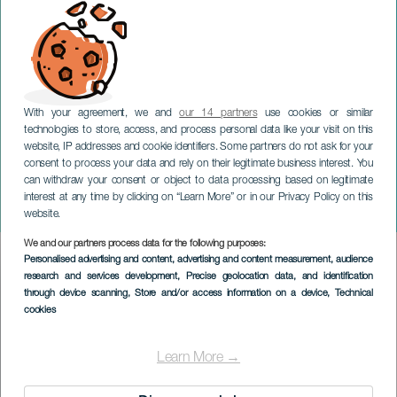
With your agreement, we and
our 14 partners
use cookies or similar
technologies to store, access, and process personal data like your visit on this
website, IP addresses and cookie identifiers. Some partners do not ask for your
consent to process your data and rely on their legitimate business interest. You
can withdraw your consent or object to data processing based on legitimate
TENERIFE
interest at any time by clicking on “Learn More” or in our Privacy Policy on this
Arxis Ensemble i koncert
website.
We and our partners process data for the following purposes:
Imagen
Personalised advertising and content, advertising and content measurement, audience
Listado
research and services development
, Precise geolocation data, and identification
through device scanning
, Store and/or access information on a device
, Technical
cookies
Learn More →