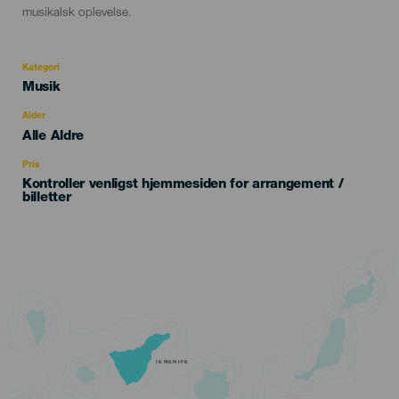
musikalsk oplevelse.
Kategori
Categoría
Musik
del
evento
Alder
Edad
Alle Aldre
Recomendada
Pris
Kontroller venligst hjemmesiden for arrangement /
billetter
TENERIFE