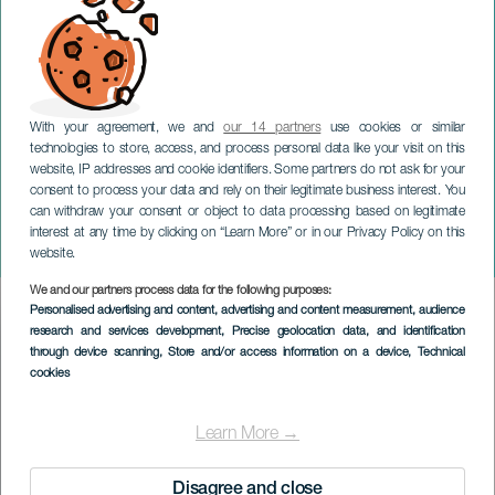
With your agreement, we and
our 14 partners
use cookies or similar
technologies to store, access, and process personal data like your visit on this
website, IP addresses and cookie identifiers. Some partners do not ask for your
consent to process your data and rely on their legitimate business interest. You
can withdraw your consent or object to data processing based on legitimate
TENERIFE
interest at any time by clicking on “Learn More” or in our Privacy Policy on this
Como chispa de cañón
website.
We and our partners process data for the following purposes:
Imagen
Personalised advertising and content, advertising and content measurement, audience
Listado
research and services development
, Precise geolocation data, and identification
through device scanning
, Store and/or access information on a device
, Technical
cookies
Learn More →
Disagree and close