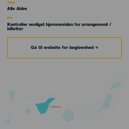
evento
Alder
Edad
Alle Aldre
Recomendada
Pris
Kontroller venligst hjemmesiden for arrangement /
billetter
Gå til website for begivenhed
TENERIFE