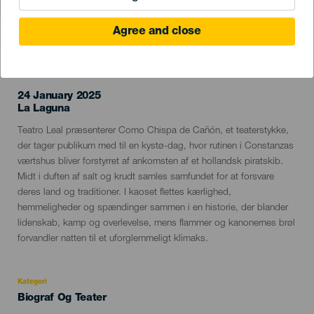
Agree and close
TIDLIGERE EVENTS
24 January 2025
Localidad
La Laguna
Descripción
Teatro Leal præsenterer Como Chispa de Cañón, et teaterstykke,
del
der tager publikum med til en kystø-dag, hvor rutinen i Constanzas
evento
værtshus bliver forstyrret af ankomsten af et hollandsk piratskib.
Midt i duften af salt og krudt samles samfundet for at forsvare
deres land og traditioner. I kaoset flettes kærlighed,
hemmeligheder og spændinger sammen i en historie, der blander
lidenskab, kamp og overlevelse, mens flammer og kanonernes brøl
forvandler natten til et uforglemmeligt klimaks.
Kategori
Categoría
Biograf Og Teater
del