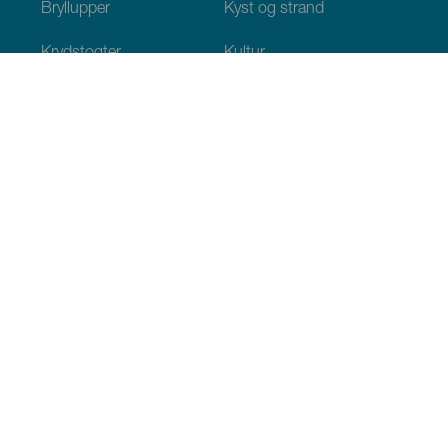
Bryllupper
Kyst og strand
Krydstogter
Kultur
Gastronomi
Aktiv turisme
Alle artikler
Praktiske oplysninger
Agenda
Klima
Hvordan kommer man dertil
Hvor kan man spise
Hvor kan man indlogere sig
Øgruppen
Services