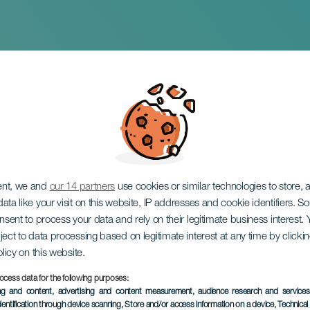
he Classics II
ent, we and
our 14 partners
use cookies or similar technologies to store,
ata like your visit on this website, IP addresses and cookie identifiers. 
onsent to process your data and rely on their legitimate business interest
ject to data processing based on legitimate interest at any time by click
olicy on this website.
ocess data for the following purposes:
TIDLIGERE EVENTS
ing and content, advertising and content measurement, audience research and service
dentification through device scanning
, Store and/or access information on a device
, Technica