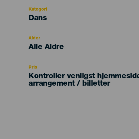
Kategori
Categoría
Dans
del
evento
Alder
Edad
Alle Aldre
Recomendada
Pris
Kontroller venligst hjemmesid
arrangement / billetter