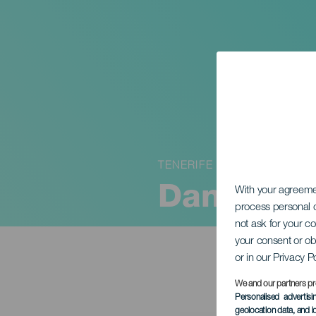
TENERIFE
Dancing t
With your agreem
process personal d
not ask for your c
your consent or ob
or in our Privacy P
We and our partners pr
Personalised advertis
geolocation data, and i