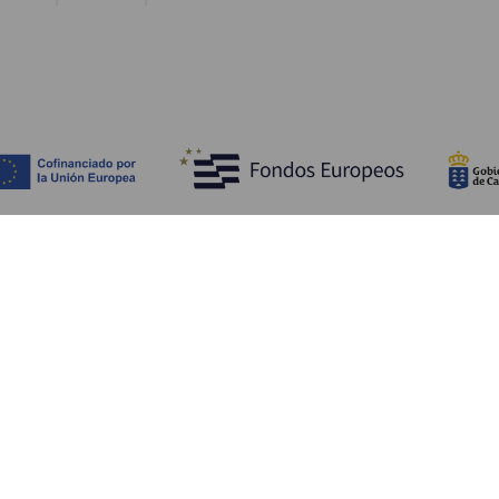
Opdag
P
Bryllupper
Kyst og strand
A
Krydstogter
Kultur
Hv