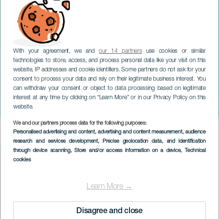
With your agreement, we and
our 14 partners
use cookies or similar
technologies to store, access, and process personal data like your visit on this
website, IP addresses and cookie identifiers. Some partners do not ask for your
consent to process your data and rely on their legitimate business interest. You
can withdraw your consent or object to data processing based on legitimate
TENERIFE
interest at any time by clicking on “Learn More” or in our Privacy Policy on this
Demolition Bike
website.
We and our partners process data for the following purposes:
Imagen
Personalised advertising and content, advertising and content measurement, audience
Listado
research and services development
, Precise geolocation data, and identification
through device scanning
, Store and/or access information on a device
, Technical
cookies
Learn More →
Disagree and close