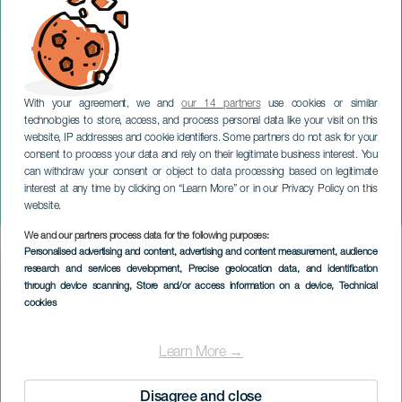
With your agreement, we and
our 14 partners
use cookies or similar
technologies to store, access, and process personal data like your visit on this
website, IP addresses and cookie identifiers. Some partners do not ask for your
consent to process your data and rely on their legitimate business interest. You
TENERIFE
can withdraw your consent or object to data processing based on legitimate
Enmandsshowet Lucho
interest at any time by clicking on “Learn More” or in our Privacy Policy on this
Mellera
website.
We and our partners process data for the following purposes:
Imagen
Personalised advertising and content, advertising and content measurement, audience
Listado
research and services development
, Precise geolocation data, and identification
through device scanning
, Store and/or access information on a device
, Technical
cookies
Learn More →
Disagree and close