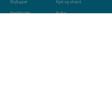
Bryllupper
Kyst og strand
Krydstogter
Kultur
Gastronomi
Aktiv turisme
Alle artikler
Praktiske oplysninger
Agenda
Klima
Hvordan kommer man dertil
Hvor kan man spise
Hvor kan man indlogere sig
Øgruppen
Services