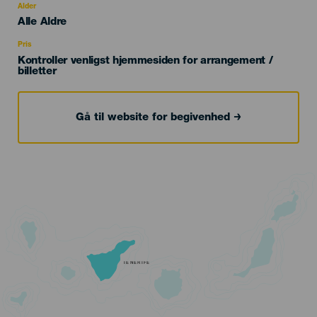
evento
Alder
Edad
Alle Aldre
Recomendada
Pris
Kontroller venligst hjemmesiden for arrangement /
billetter
Gå til website for begivenhed
TENERIFE