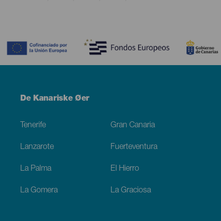
Contenido
Menú
De Kanariske Øer
Footer
Tenerife
Gran Canaria
Lanzarote
Fuerteventura
La Palma
El Hierro
La Gomera
La Graciosa