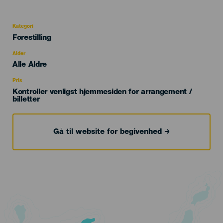
Kategori
Categoría
Forestilling
del
evento
Alder
Edad
Alle Aldre
Recomendada
Pris
Kontroller venligst hjemmesiden for arrangement /
billetter
Gå til website for begivenhed