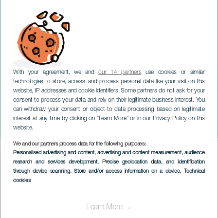
With your agreement, we and
our 14 partners
use cookies or similar
technologies to store, access, and process personal data like your visit on this
website, IP addresses and cookie identifiers. Some partners do not ask for your
consent to process your data and rely on their legitimate business interest. You
TENERIFE
can withdraw your consent or object to data processing based on legitimate
Festival for
interest at any time by clicking on “Learn More” or in our Privacy Policy on this
bevægelseskunst
website.
We and our partners process data for the following purposes:
Imagen
Personalised advertising and content, advertising and content measurement, audience
Listado
research and services development
, Precise geolocation data, and identification
through device scanning
, Store and/or access information on a device
, Technical
cookies
Learn More →