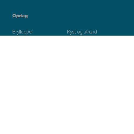
Opdag
Bryllupper
Kyst og strand
Krydstogter
Kultur
Gastronomi
Aktiv turisme
Alle artikler
Praktiske oplysninger
Agenda
Klima