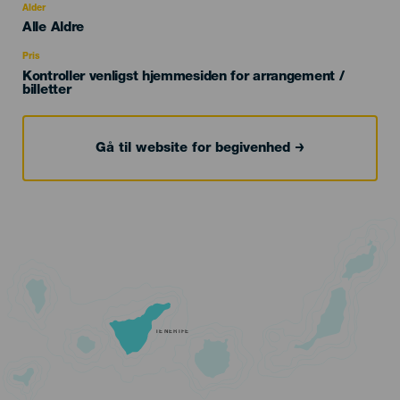
evento
Alder
Edad
Alle Aldre
Recomendada
Pris
Kontroller venligst hjemmesiden for arrangement /
billetter
Gå til website for begivenhed
TENERIFE