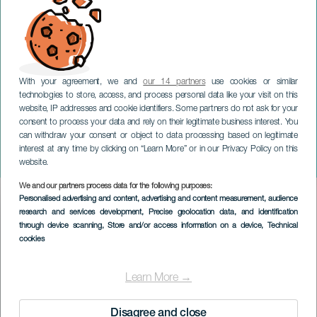
With your agreement, we and
our 14 partners
use cookies or similar
technologies to store, access, and process personal data like your visit on this
website, IP addresses and cookie identifiers. Some partners do not ask for your
consent to process your data and rely on their legitimate business interest. You
can withdraw your consent or object to data processing based on legitimate
TENERIFE
interest at any time by clicking on “Learn More” or in our Privacy Policy on this
Grisefortælling
website.
We and our partners process data for the following purposes:
Imagen
Personalised advertising and content, advertising and content measurement, audience
Listado
research and services development
, Precise geolocation data, and identification
through device scanning
, Store and/or access information on a device
, Technical
cookies
Learn More →
Disagree and close