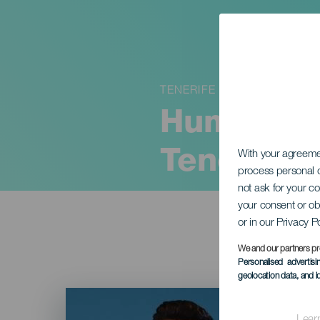
TENERIFE
Humor en 
Tenerife
With your agreem
process personal d
not ask for your c
your consent or ob
or in our Privacy P
We and our partners pr
Personalised advertis
geolocation data, and i
Imagen
Listado