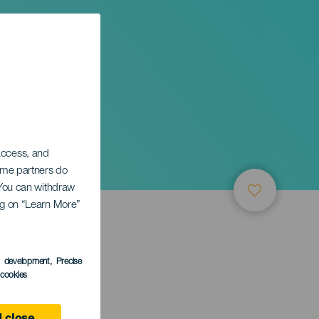
árez .
 access, and
Some partners do
. You can withdraw
ing on “Learn More”
s development
, Precise
l cookies