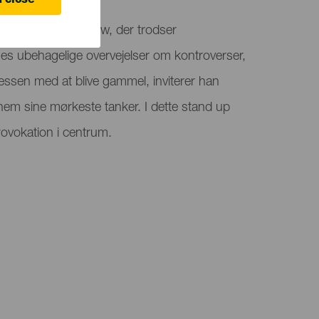
 close
 et sort humorshow, der trodser
es ubehagelige overvejelser om kontroverser,
ssen med at blive gammel, inviterer han
em sine mørkeste tanker. I dette stand up
ovokation i centrum.