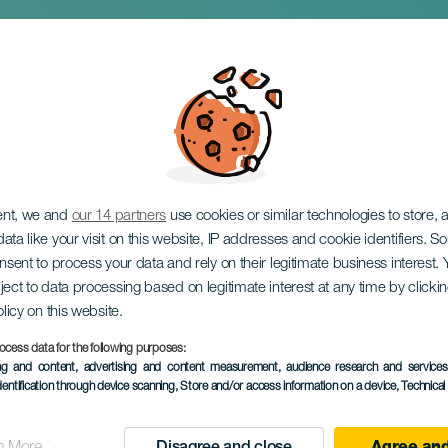
Blanco de David Su
ent, we and
our 14 partners
use cookies or similar technologies to store,
ata like your visit on this website, IP addresses and cookie identifiers. 
onsent to process your data and rely on their legitimate business interest
ject to data processing based on legitimate interest at any time by click
olicy on this website.
ocess data for the following purposes:
TIDLIGERE EVENTS
ing and content, advertising and content measurement, audience research and service
dentification through device scanning
, Store and/or access information on a device
, Technica
24 maj 2024
Localidad
La Laguna