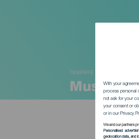
TENERIFE
Musikalsk
With your agreem
process personal d
not ask for your c
your consent or ob
or in our Privacy P
We and our partners pr
Personalised advertis
geolocation data, and i