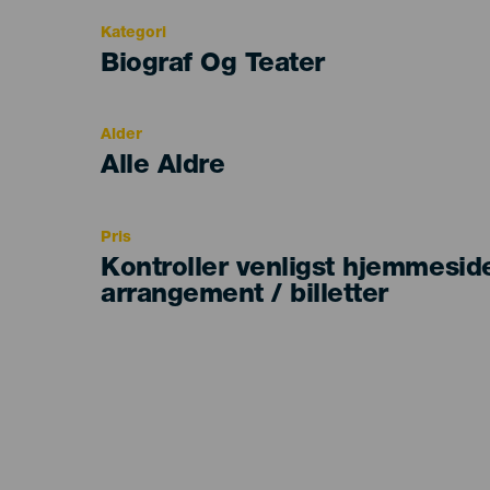
Kategori
Categoría
Biograf Og Teater
del
evento
Alder
Edad
Alle Aldre
Recomendada
Pris
Kontroller venligst hjemmesid
arrangement / billetter