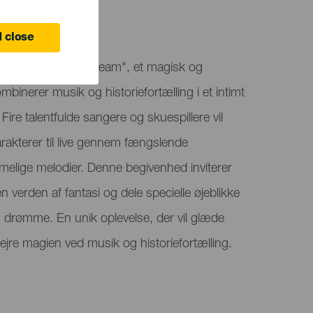
 close
Musical Tales to Dream", et magisk og
mbinerer musik og historiefortælling i et intimt
. Fire talentfulde sangere og skuespillere vil
arakterer til live gennem fængslende
elige melodier. Denne begivenhed inviterer
i en verden af fantasi og dele specielle øjeblikke
 og drømme. En unik oplevelse, der vil glæde
jre magien ved musik og historiefortælling.