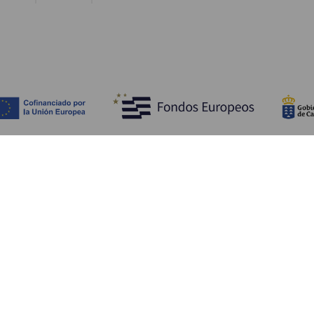
Opdag
P
Bryllupper
Kyst og strand
A
Krydstogter
Kultur
Hv