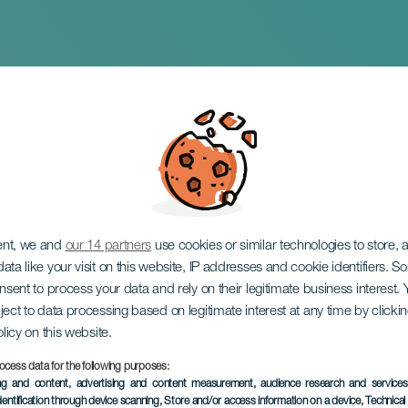
e fortællinger at 
ent, we and
our 14 partners
use cookies or similar technologies to store,
ata like your visit on this website, IP addresses and cookie identifiers. 
onsent to process your data and rely on their legitimate business interest
ject to data processing based on legitimate interest at any time by click
olicy on this website.
ocess data for the following purposes:
TIDLIGERE EVENTS
ing and content, advertising and content measurement, audience research and service
dentification through device scanning
, Store and/or access information on a device
, Technica