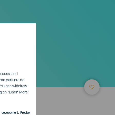
 access, and
Some partners do
. You can withdraw
ing on “Learn More”
s development
, Precise