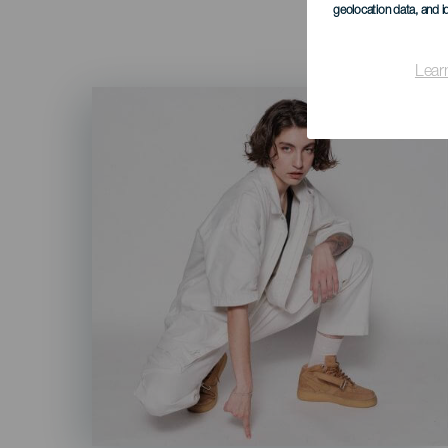
geolocation data, and i
Lear
Imagen
Listado