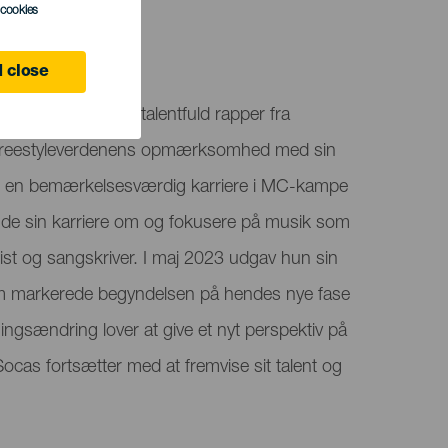
l cookies
ife
 close
r Sara Socas, en talentfuld rapper fra
t freestyleverdenens opmærksomhed med sin
er en bemærkelsesværdig karriere i MC-kampe
ende sin karriere om og fokusere på musik som
list og sangskriver. I maj 2023 udgav hun sin
som markerede begyndelsen på hendes nye fase
ingsændring lover at give et nyt perspektiv på
cas fortsætter med at fremvise sit talent og