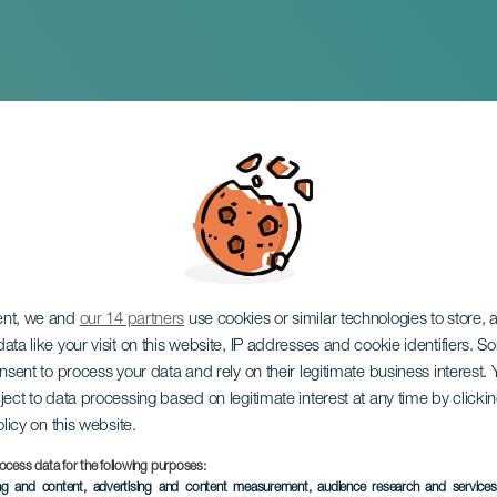
s i koncert
ent, we and
our 14 partners
use cookies or similar technologies to store,
ata like your visit on this website, IP addresses and cookie identifiers. 
onsent to process your data and rely on their legitimate business interest
ject to data processing based on legitimate interest at any time by click
olicy on this website.
ocess data for the following purposes:
TIDLIGERE EVENTS
ing and content, advertising and content measurement, audience research and service