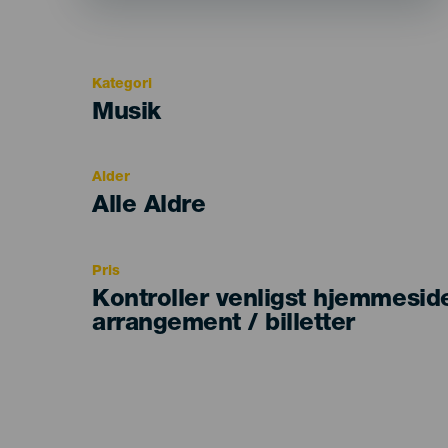
Kategori
Categoría
Musik
del
evento
Alder
Edad
Alle Aldre
Recomendada
Pris
Kontroller venligst hjemmesid
arrangement / billetter