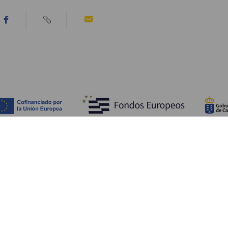
Opdag
P
Bryllupper
Kyst og strand
A