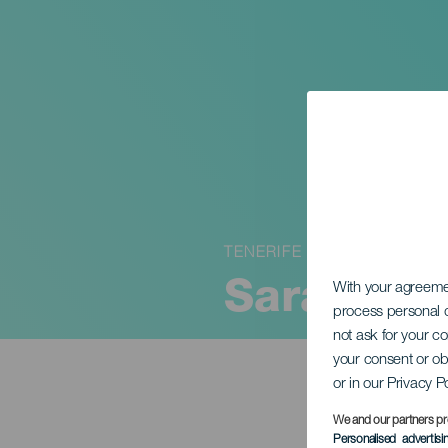
TENERIFE
Sara Soca
With your agreem
process personal d
not ask for your c
your consent or ob
or in our Privacy P
We and our partners pr
Personalised advertis