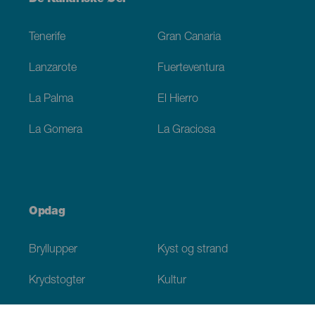
Footer
Tenerife
Gran Canaria
Lanzarote
Fuerteventura
La Palma
El Hierro
La Gomera
La Graciosa
Opdag
Bryllupper
Kyst og strand
Krydstogter
Kultur
Gastronomi
Aktiv turisme