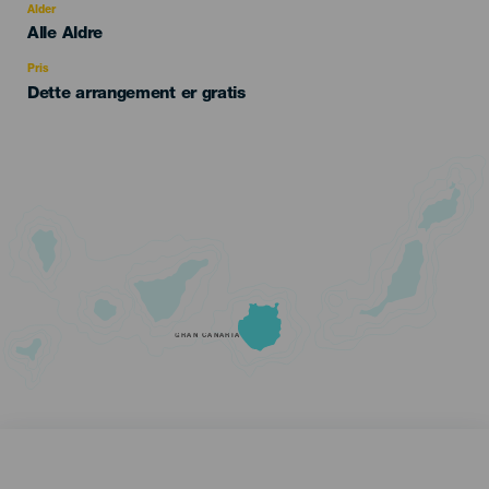
evento
Alder
Edad
Alle Aldre
Recomendada
Pris
Dette arrangement er gratis
GRAN CANARIA