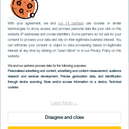
With your agreement, we and
our 14 partners
use cookies or similar
technologies to store, access, and process personal data like your visit on this
website, IP addresses and cookie identifiers. Some partners do not ask for your
consent to process your data and rely on their legitimate business interest. You
GRAN CANARIA
can withdraw your consent or object to data processing based on legitimate
Bajada de la Rama en La
interest at any time by clicking on “Learn More” or in our Privacy Policy on this
Aldea
website.
We and our partners process data for the following purposes:
Imagen
Personalised advertising and content, advertising and content measurement, audience
Listado
research and services development
, Precise geolocation data, and identification
through device scanning
, Store and/or access information on a device
, Technical
cookies
Learn More →
Disagree and close