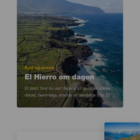
Motivación
Kyst og strand
Principal
Titular
El Hierro om dagen
Texto
Et sted, hvor du ved dagens lys opdager unikke
para
steder, hemmelige strande og uendelige stier. El ...
listados
y
meta-
datos
Imagen
Imagen
Listado