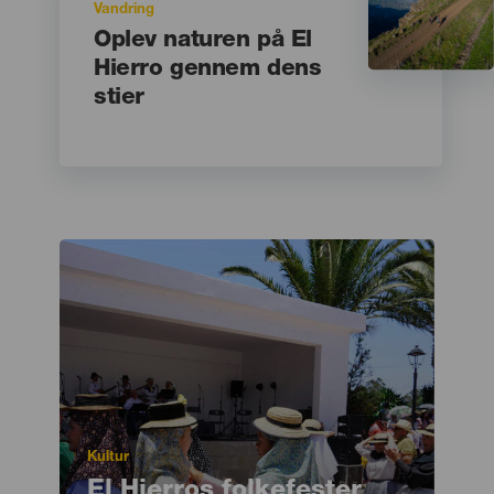
Motivación
Vandring
Principal
Titular
Oplev naturen på El
Hierro gennem dens
stier
Imagen
Imagen
Listado
Motivación
Kultur
Principal
Titular
El Hierros folkefester