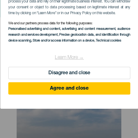
process your data and rely on their legitimate business interest. You can withdraw
HIC EXPERIENCES STORIES FINDER FORM
your consent or object to data processing based on legitimate interest at any
time by clicking on “Learn More” or in our Privacy Policy on this website.
We and our partners process data for the following purposes:
Personalised advertising and content, advertising and content measurement, audience
research and services development
, Precise geolocation data, and identification through
device scanning
, Store and/or access information on a device
, Technical cookies
Enhver grund til at besøge
Learn More →
Kanarieøerne er en god grund. Hvad
er din grund?
Disagree and close
Agree and close
Imagen
Imagen
Listado