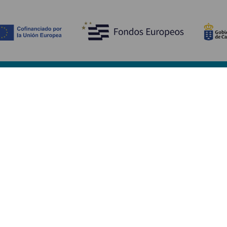
Opdag
P
Bryllupper
Kyst og strand
A
Krydstogter
Kultur
Hv
Gastronomi
Aktiv turisme
Hv
Alle artikler
Se