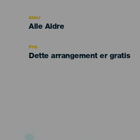
del
evento
Alder
Edad
Alle Aldre
Recomendada
Pris
Dette arrangement er gratis