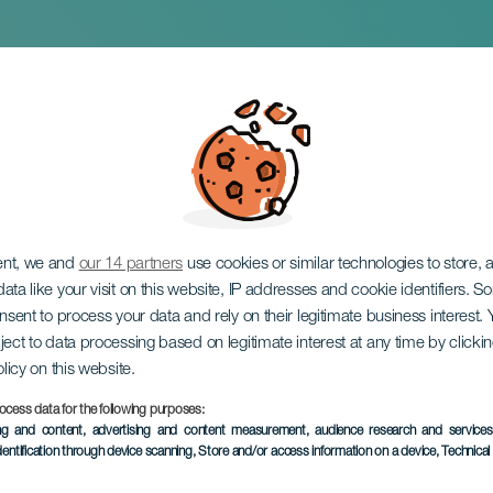
eta: Good Franco
ent, we and
our 14 partners
use cookies or similar technologies to store,
ata like your visit on this website, IP addresses and cookie identifiers. 
onsent to process your data and rely on their legitimate business interest
ject to data processing based on legitimate interest at any time by click
olicy on this website.
ocess data for the following purposes:
TIDLIGERE EVENTS
ing and content, advertising and content measurement, audience research and service
dentification through device scanning
, Store and/or access information on a device
, Technica
31 January 2026