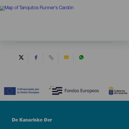
Contenido
Menú
De Kanariske Øer
Footer