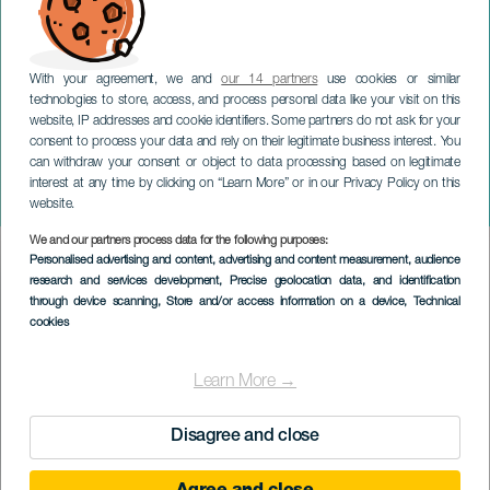
With your agreement, we and
our 14 partners
use cookies or similar
technologies to store, access, and process personal data like your visit on this
website, IP addresses and cookie identifiers. Some partners do not ask for your
consent to process your data and rely on their legitimate business interest. You
LANZAROTE
can withdraw your consent or object to data processing based on legitimate
Tanquitos Runner's
interest at any time by clicking on “Learn More” or in our Privacy Policy on this
Cardón
website.
We and our partners process data for the following purposes:
Imagen
Personalised advertising and content, advertising and content measurement, audience
Listado
research and services development
, Precise geolocation data, and identification
through device scanning
, Store and/or access information on a device
, Technical
cookies
Learn More →
Disagree and close