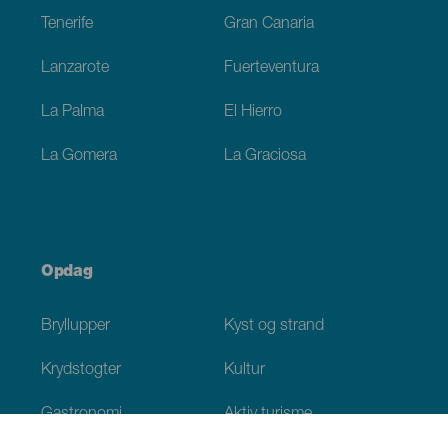
Tenerife
Gran Canaria
Lanzarote
Fuerteventura
La Palma
El Hierro
La Gomera
La Graciosa
Opdag
Bryllupper
Kyst og strand
Krydstogter
Kultur
Gastronomi
Aktiv turisme