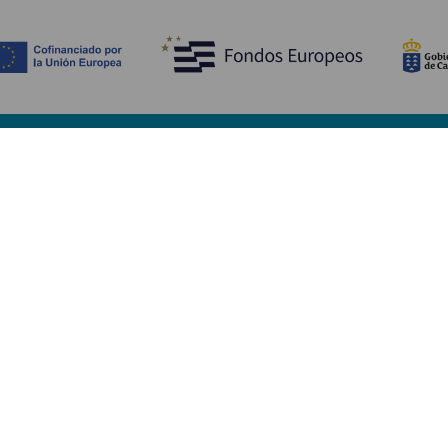
Opdag
P
Bryllupper
Kyst og strand
A
Krydstogter
Kultur
Hv
Gastronomi
Aktiv turisme
Hv
Alle artikler
Se