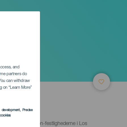
 access, and
Some partners do
. You can withdraw
ing on “Learn More”
s development
, Precise
l cookies
n del af skytshelgen-festlighederne i Los