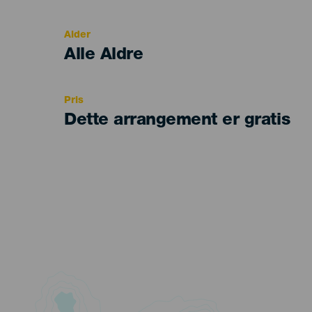
del
evento
Alder
Edad
Alle Aldre
Recomendada
Pris
Dette arrangement er gratis