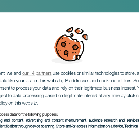
ore dag
ent, we and
our 14 partners
use cookies or similar technologies to store,
ata like your visit on this website, IP addresses and cookie identifiers. 
onsent to process your data and rely on their legitimate business interest
ject to data processing based on legitimate interest at any time by click
olicy on this website.
08 September 2026
ocess data for the following purposes:
Localidad
Yaiza
ing and content, advertising and content measurement, audience research and service
dentification through device scanning
, Store and/or access information on a device
, Technica
Descripción
The Grand Day of Yaiza, e