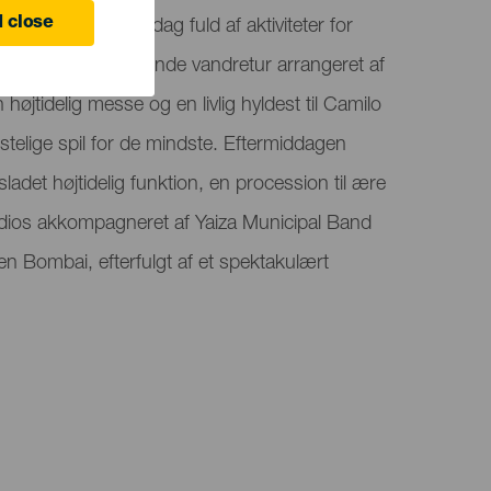
 close
er på en festlig dag fuld af aktiviteter for
nkluderer en fortolkende vandretur arrangeret af
øjtidelig messe og en livlig hyldest til Camilo
elige spil for de mindste. Eftermiddagen
ladet højtidelig funktion, en procession til ære
dios akkompagneret af Yaiza Municipal Band
 Bombai, efterfulgt af et spektakulært