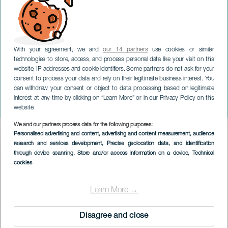
With your agreement, we and
our 14 partners
use cookies or similar
technologies to store, access, and process personal data like your visit on this
website, IP addresses and cookie identifiers. Some partners do not ask for your
consent to process your data and rely on their legitimate business interest. You
TENERIFE
can withdraw your consent or object to data processing based on legitimate
Den store latinske nat:
interest at any time by clicking on “Learn More” or in our Privacy Policy on this
Óscar D'León
website.
We and our partners process data for the following purposes:
Imagen
Personalised advertising and content, advertising and content measurement, audience
Listado
research and services development
, Precise geolocation data, and identification
through device scanning
, Store and/or access information on a device
, Technical
cookies
Learn More →
Disagree and close