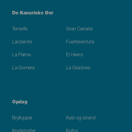
Menú
De Kanariske Øer
Footer
Tenerife
Gran Canaria
Lanzarote
Fuerteventura
La Palma
El Hierro
La Gomera
La Graciosa
Opdag
Bryllupper
Kyst og strand
Krydstogter
Kultur