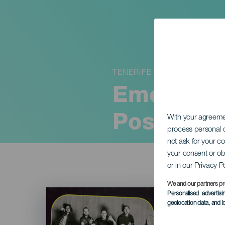
TENERIFE
EmerPop 
Postcode
With your agreem
process personal d
not ask for your c
your consent or ob
or in our Privacy P
We and our partners pr
Imagen
Personalised advertis
Listado
geolocation data, and i