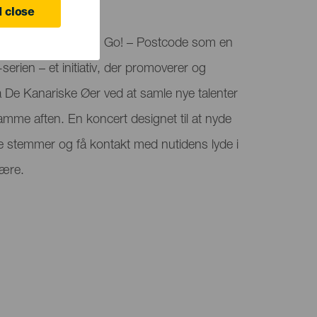
 close
er vært for Tam Tam Go! – Postcode som en
erien – et initiativ, der promoverer og
De Kanariske Øer ved at samle nye talenter
mme aften. En koncert designet til at nyde
e stemmer og få kontakt med nutidens lyde i
fære.