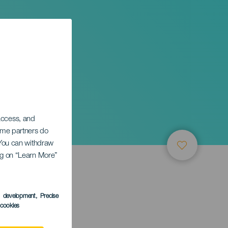
Go! &
 access, and
Some partners do
. You can withdraw
ing on “Learn More”
s development
, Precise
l cookies