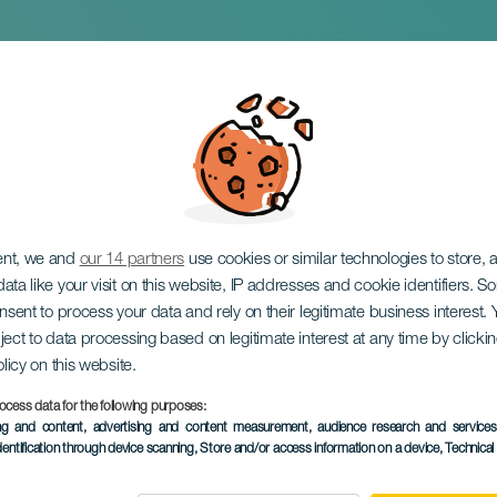
Canarias: Tam Tam 
ent, we and
our 14 partners
use cookies or similar technologies to store,
ata like your visit on this website, IP addresses and cookie identifiers. 
onsent to process your data and rely on their legitimate business interest
ject to data processing based on legitimate interest at any time by click
olicy on this website.
ocess data for the following purposes:
TIDLIGERE EVENTS
ing and content, advertising and content measurement, audience research and service
dentification through device scanning
, Store and/or access information on a device
, Technica
20 March 2026