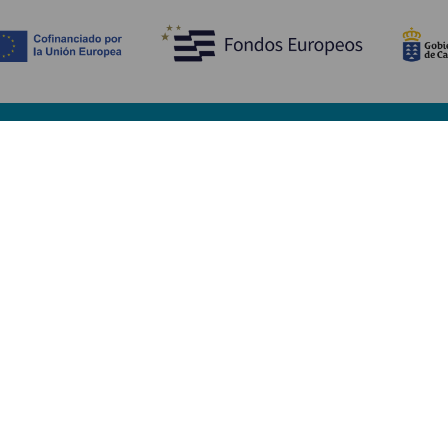
Opdag
P
Bryllupper
Kyst og strand
A
Krydstogter
Kultur
Hv
Gastronomi
Aktiv turisme
Hv
Alle artikler
Se