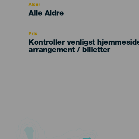
Alder
Edad
Alle Aldre
Recomendada
Pris
Kontroller venligst hjemmesid
arrangement / billetter