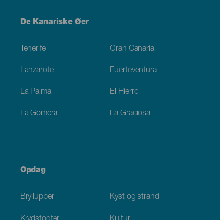
Menú
De Kanariske Øer
Footer
Tenerife
Gran Canaria
Lanzarote
Fuerteventura
La Palma
El Hierro
La Gomera
La Graciosa
Opdag
Bryllupper
Kyst og strand
Krydstogter
Kultur