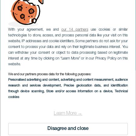
With your agreement, we and
our 14 partners
use cookies or similar
technologies to store, access, and process personal data like your visit on this
website, IP addresses and cookie identifiers. Some partners do not ask for your
consent to process your data and rely on their legitimate business interest. You
can withdraw your consent or object to data processing based on legitimate
TENERIFE
interest at any time by clicking on “Learn More” or in our Privacy Policy on this
Folklorsyre
website.
We and our partners process data for the following purposes:
Imagen
Personalised advertising and content, advertising and content measurement, audience
Listado
research and services development
, Precise geolocation data, and identification
through device scanning
, Store and/or access information on a device
, Technical
cookies
Learn More →
Disagree and close