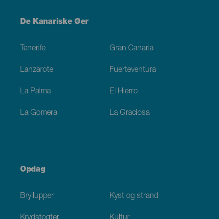
Menú
De Kanariske Øer
Footer
Tenerife
Gran Canaria
Lanzarote
Fuerteventura
La Palma
El Hierro
La Gomera
La Graciosa
Opdag
Bryllupper
Kyst og strand
Krydstogter
Kultur