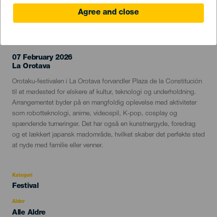
Agree and close
TIDLIGERE EVENTS
07 February 2026
Localidad
La Orotava
Descripción
Orotaku-festivalen i La Orotava forvandler Plaza de la Constitución
del
til et mødested for elskere af kultur, teknologi og underholdning.
evento
Arrangementet byder på en mangfoldig oplevelse med aktiviteter
som robotteknologi, anime, videospil, K-pop, cosplay og
spændende turneringer. Det har også en kunstnergyde, foredrag
og et lækkert japansk madområde, hvilket skaber det perfekte sted
at nyde med familie eller venner.
Kategori
Categoría
Festival
del
evento
Alder
Edad
Alle Aldre