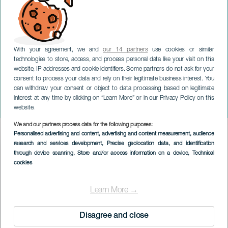
With your agreement, we and
our 14 partners
use cookies or similar
technologies to store, access, and process personal data like your visit on this
website, IP addresses and cookie identifiers. Some partners do not ask for your
consent to process your data and rely on their legitimate business interest. You
can withdraw your consent or object to data processing based on legitimate
TENERIFE
interest at any time by clicking on “Learn More” or in our Privacy Policy on this
OroTaku Fest
website.
We and our partners process data for the following purposes:
Imagen
Personalised advertising and content, advertising and content measurement, audience
Listado
research and services development
, Precise geolocation data, and identification
through device scanning
, Store and/or access information on a device
, Technical
cookies
Learn More →
Disagree and close