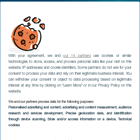
With your agreement, we and
our 14 partners
use cookies or similar
technologies to store, access, and process personal data like your visit on this
website, IP addresses and cookie identifiers. Some partners do not ask for your
consent to process your data and rely on their legitimate business interest. You
can withdraw your consent or object to data processing based on legitimate
interest at any time by clicking on “Learn More” or in our Privacy Policy on this
website.
We and our partners process data for the following purposes:
Personalised advertising and content, advertising and content measurement, audience
research and services development
, Precise geolocation data, and identification
through device scanning
, Store and/or access information on a device
, Technical
cookies