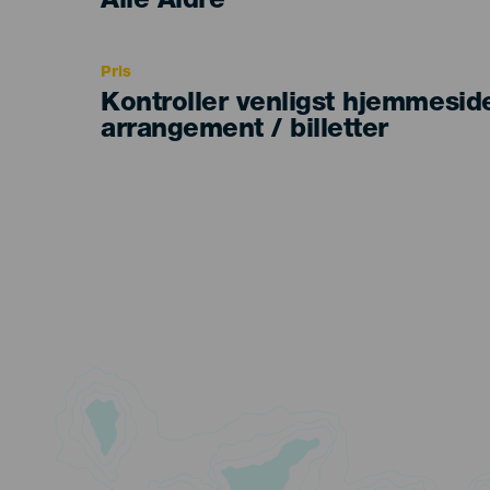
Edad
Alle Aldre
Recomendada
Pris
Kontroller venligst hjemmesid
arrangement / billetter