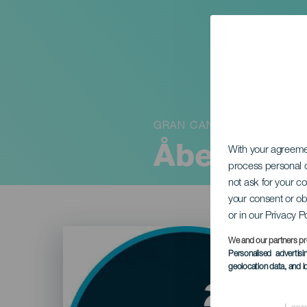
GRAN CANARIA
Åbent Hav
With your agreem
process personal d
not ask for your c
your consent or ob
or in our Privacy P
Imagen
Listado
We and our partners pr
Personalised advertis
geolocation data, and i