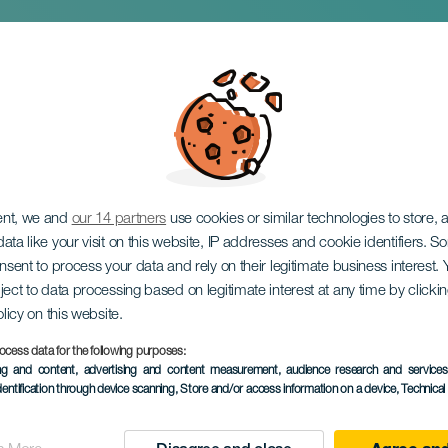
 Festival
ent, we and
our 14 partners
use cookies or similar technologies to store,
ata like your visit on this website, IP addresses and cookie identifiers. 
onsent to process your data and rely on their legitimate business interest
ject to data processing based on legitimate interest at any time by click
olicy on this website.
ocess data for the following purposes:
ing and content, advertising and content measurement, audience research and service
2 maj to 8 Novembe
dentification through device scanning
, Store and/or access information on a device
, Technica
Localidad
Las Palmas de Gran