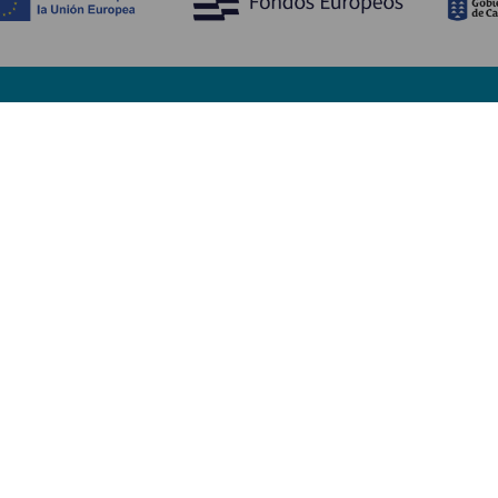
Opdag
P
Bryllupper
Kyst og strand
A
Krydstogter
Kultur
Hv
Gastronomi
Aktiv turisme
Hv
Alle artikler
Se