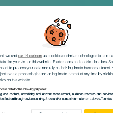
 La Nuez i koncert
ent, we and
our 14 partners
use cookies or similar technologies to store,
ata like your visit on this website, IP addresses and cookie identifiers. 
onsent to process your data and rely on their legitimate business interest
ject to data processing based on legitimate interest at any time by click
olicy on this website.
ocess data for the following purposes:
TIDLIGERE EVENTS
ing and content, advertising and content measurement, audience research and service
dentification through device scanning
, Store and/or access information on a device
, Technica
31 October 2025
Localidad
Telde