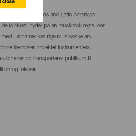
 close
the Fortunate Islands and Latin American
n de la Nuez, byder på en musikalsk rejse, der
re med Latinamerikas rige musikalske arv.
toire fremviser projektet instrumentets
muligheder og transporterer publikum til
ition og følelser.