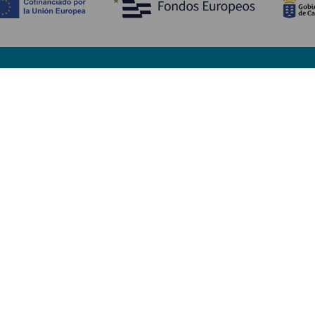
Opdag
P
Bryllupper
Kyst og strand
A
Krydstogter
Kultur
Hv
Gastronomi
Aktiv turisme
Hv
Alle artikler
Se