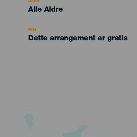
Alder
Edad
Alle Aldre
Recomendada
Pris
Dette arrangement er gratis