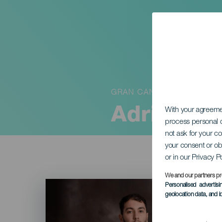
GRAN CANARIA
Adrián de
With your agreem
process personal d
not ask for your c
your consent or ob
or in our Privacy P
We and our partners pr
Imagen
Personalised advertis
Listado
geolocation data, and i