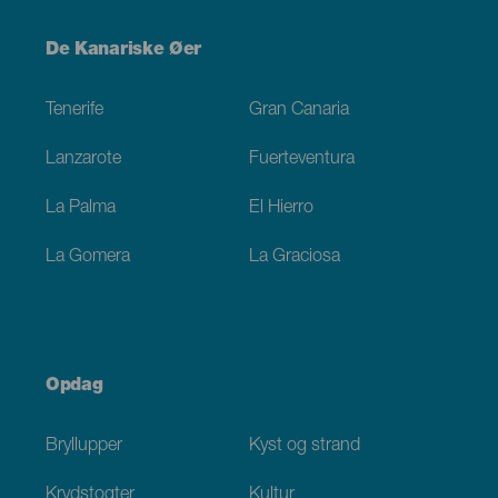
Menú
De Kanariske Øer
Footer
Tenerife
Gran Canaria
Lanzarote
Fuerteventura
La Palma
El Hierro
La Gomera
La Graciosa
Opdag
Bryllupper
Kyst og strand
Krydstogter
Kultur