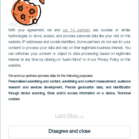
With your agreement, we and
our 14 partners
use cookies or similar
technologies to store, access, and process personal data like your visit on this
website, IP addresses and cookie identifiers. Some partners do not ask for your
consent to process your data and rely on their legitimate business interest. You
can withdraw your consent or object to data processing based on legitimate
GRAN CANARIA
interest at any time by clicking on “Learn More” or in our Privacy Policy on this
All Love koncert
website.
We and our partners process data for the following purposes:
Imagen
Personalised advertising and content, advertising and content measurement, audience
Listado
research and services development
, Precise geolocation data, and identification
through device scanning
, Store and/or access information on a device
, Technical
cookies
Learn More →
Disagree and close