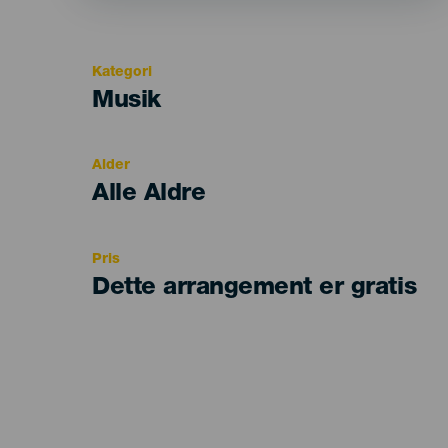
Kategori
Categoría
Musik
del
evento
Alder
Edad
Alle Aldre
Recomendada
Pris
Dette arrangement er gratis