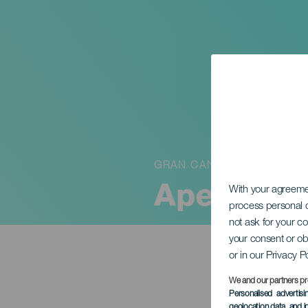
GRAN CANARIA
Aperitivo 
With your agreem
process personal d
not ask for your c
your consent or ob
or in our Privacy P
We and our partners pr
Personalised advertis
geolocation data, and i