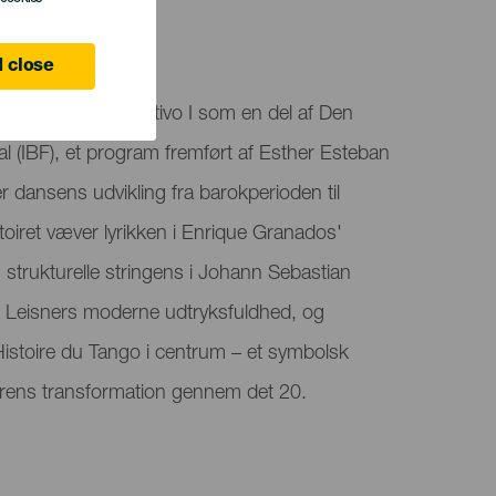
 Canaria
 close
præsenterer Aperitivo I som en del af Den
al (IBF), et program fremført af Esther Esteban
r dansens udvikling fra barokperioden til
oiret væver lyrikken i Enrique Granados'
strukturelle stringens i Johann Sebastian
Leisners moderne udtryksfuldhed, og
 Histoire du Tango i centrum – et symbolsk
rens transformation gennem det 20.