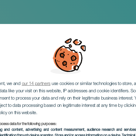
I:International Bach
ent, we and
our 14 partners
use cookies or similar technologies to store,
ata like your visit on this website, IP addresses and cookie identifiers. 
onsent to process your data and rely on their legitimate business interest
ject to data processing based on legitimate interest at any time by click
olicy on this website.
ocess data for the following purposes:
TIDLIGERE EVENTS
ing and content, advertising and content measurement, audience research and service
dentification through device scanning
, Store and/or access information on a device
, Technica