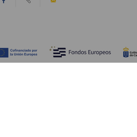
Opdag
P
Bryllupper
Kyst og strand
A
Krydstogter
Kultur
Hv