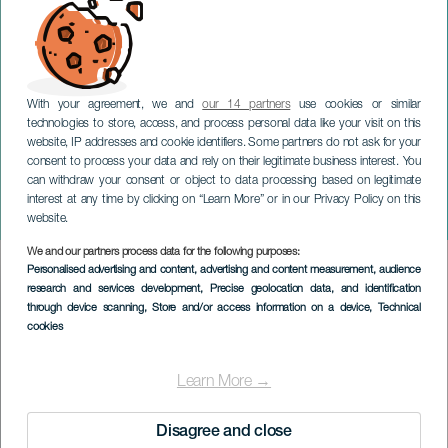
With your agreement, we and
our 14 partners
use cookies or similar
technologies to store, access, and process personal data like your visit on this
website, IP addresses and cookie identifiers. Some partners do not ask for your
consent to process your data and rely on their legitimate business interest. You
can withdraw your consent or object to data processing based on legitimate
GRAN CANARIA
interest at any time by clicking on “Learn More” or in our Privacy Policy on this
Arcadi Volodos i koncert
website.
We and our partners process data for the following purposes:
Imagen
Personalised advertising and content, advertising and content measurement, audience
Listado
research and services development
, Precise geolocation data, and identification
through device scanning
, Store and/or access information on a device
, Technical
cookies
Learn More →
Disagree and close