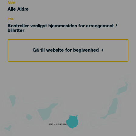
evento
Alder
Edad
Alle Aldre
Recomendada
Pris
Kontroller venligst hjemmesiden for arrangement /
billetter
Gå til website for begivenhed
GRAN CANARIA