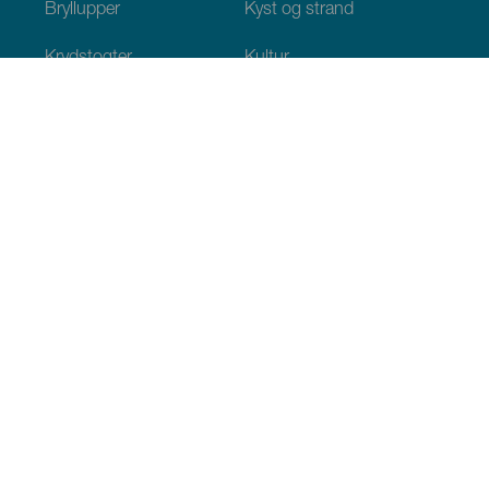
Bryllupper
Kyst og strand
Krydstogter
Kultur
Gastronomi
Aktiv turisme
Alle artikler
Praktiske oplysninger
Agenda
Klima
Hvordan kommer man dertil
Hvor kan man spise
Hvor kan man indlogere sig
Øgruppen
Services