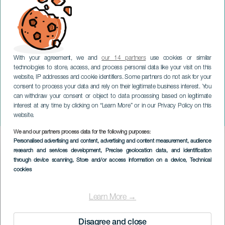
With your agreement, we and
our 14 partners
use cookies or similar
technologies to store, access, and process personal data like your visit on this
website, IP addresses and cookie identifiers. Some partners do not ask for your
consent to process your data and rely on their legitimate business interest. You
can withdraw your consent or object to data processing based on legitimate
GRAN CANARIA
interest at any time by clicking on “Learn More” or in our Privacy Policy on this
Atra Bilis
website.
We and our partners process data for the following purposes:
Imagen
Personalised advertising and content, advertising and content measurement, audience
Listado
research and services development
, Precise geolocation data, and identification
through device scanning
, Store and/or access information on a device
, Technical
cookies
Learn More →
Disagree and close