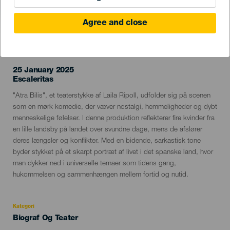
Agree and close
TIDLIGERE EVENTS
25 January 2025
Localidad
Escaleritas
Descripción
"Atra Bilis", et teaterstykke af Laila Ripoll, udfolder sig på scenen
del
som en mørk komedie, der væver nostalgi, hemmeligheder og dybt
evento
menneskelige følelser. I denne produktion reflekterer fire kvinder fra
en lille landsby på landet over svundne dage, mens de afslører
deres længsler og konflikter. Med en bidende, sarkastisk tone
byder stykket på et skarpt portræt af livet i det spanske land, hvor
man dykker ned i universelle temaer som tidens gang,
hukommelsen og sammenhængen mellem fortid og nutid.
Kategori
Categoría
Biograf Og Teater
del