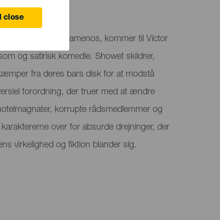
jana
 close
roduktion af unahoramenos, kommer til Víctor
om og satirisk komedie. Showet skildrer,
æmper fra deres bars disk for at modstå
versiel forordning, der truer med at ændre
t hotelmagnater, korrupte rådsmedlemmer og
r karaktererne over for absurde drejninger, der
ns virkelighed og fiktion blander sig.