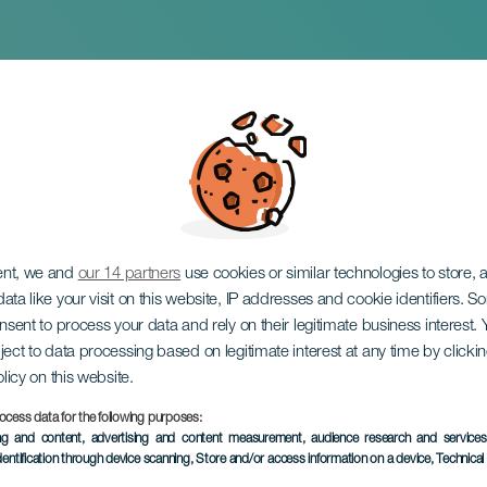
sistencia
ent, we and
our 14 partners
use cookies or similar technologies to store,
ata like your visit on this website, IP addresses and cookie identifiers. 
onsent to process your data and rely on their legitimate business interest
ject to data processing based on legitimate interest at any time by click
olicy on this website.
ocess data for the following purposes:
TIDLIGERE EVENTS
ing and content, advertising and content measurement, audience research and service
dentification through device scanning
, Store and/or access information on a device
, Technica