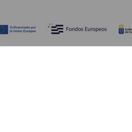
Opdag
P
Bryllupper
Kyst og strand
A
Krydstogter
Kultur
Hv
Gastronomi
Aktiv turisme
Hv
Alle artikler
Se