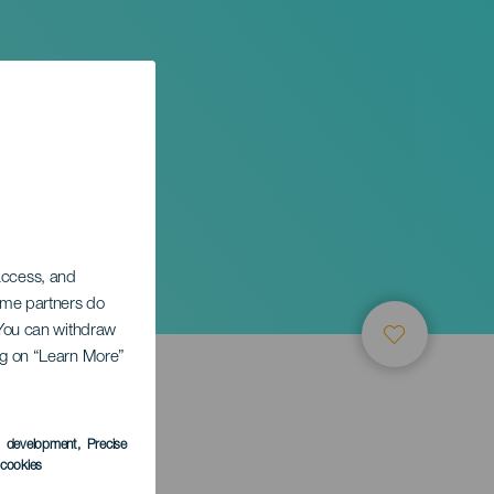
 access, and
Some partners do
. You can withdraw
ing on “Learn More”
s development
, Precise
l cookies