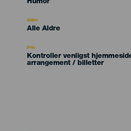
Categoría
Humor
del
evento
Alder
Edad
Alle Aldre
Recomendada
Pris
Kontroller venligst hjemmesid
arrangement / billetter