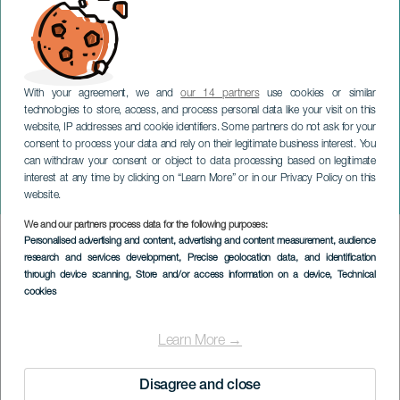
With your agreement, we and
our 14 partners
use cookies or similar
technologies to store, access, and process personal data like your visit on this
website, IP addresses and cookie identifiers. Some partners do not ask for your
consent to process your data and rely on their legitimate business interest. You
can withdraw your consent or object to data processing based on legitimate
GRAN CANARIA
interest at any time by clicking on “Learn More” or in our Privacy Policy on this
Breve til Nestor
website.
We and our partners process data for the following purposes:
Imagen
Personalised advertising and content, advertising and content measurement, audience
Listado
research and services development
, Precise geolocation data, and identification
through device scanning
, Store and/or access information on a device
, Technical
cookies
Learn More →
Disagree and close