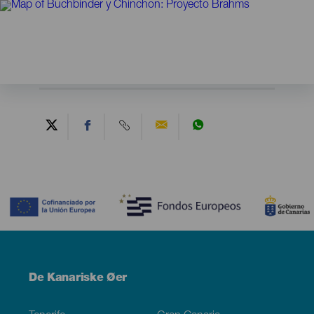
Contenido
Menú
De Kanariske Øer
Footer