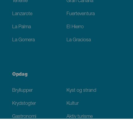
Tenerife
Gran Canaria
Lanzarote
Fuerteventura
La Palma
El Hierro
La Gomera
La Graciosa
Opdag
Bryllupper
Kyst og strand
Krydstogter
Kultur
Gastronomi
Aktiv turisme
Alle artikler