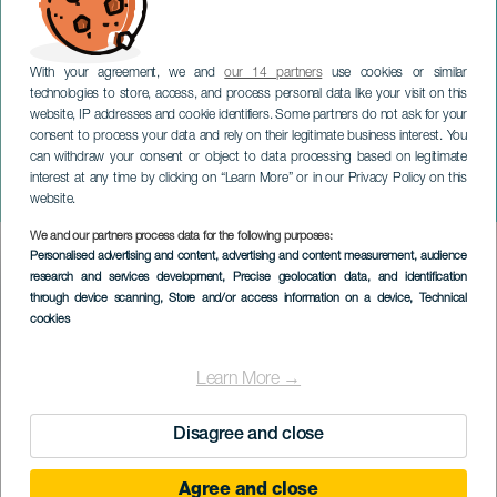
With your agreement, we and
our 14 partners
use cookies or similar
technologies to store, access, and process personal data like your visit on this
website, IP addresses and cookie identifiers. Some partners do not ask for your
consent to process your data and rely on their legitimate business interest. You
GRAN CANARIA
can withdraw your consent or object to data processing based on legitimate
Buchbinder y Chinchon:
interest at any time by clicking on “Learn More” or in our Privacy Policy on this
Proyecto Brahms
website.
We and our partners process data for the following purposes:
Imagen
Personalised advertising and content, advertising and content measurement, audience
Listado
research and services development
, Precise geolocation data, and identification
through device scanning
, Store and/or access information on a device
, Technical
cookies
Learn More →
TIDLIGERE EVENTS
Disagree and close
31 March 2023
Agree and close