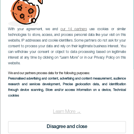
With your agreement, we and
our 14 partners
use cookies or similar
technologies to store, access, and process personal data like your visit on this
website, IP addresses and cookie identifiers. Some partners do not ask for your
consent to process your data and rely on their legitimate business interest. You
GRAN CANARIA
can withdraw your consent or object to data processing based on legitimate
Den store aften med
interest at any time by clicking on “Learn More” or in our Privacy Policy on this
tapas, vin og kultur
website.
We and our partners process data for the following purposes:
Imagen
Personalised advertising and content, advertising and content measurement, audience
Listado
research and services development
, Precise geolocation data, and identification
through device scanning
, Store and/or access information on a device
, Technical
cookies
Learn More →
Disagree and close