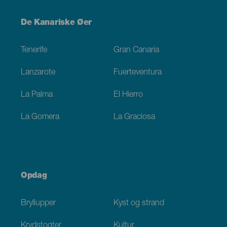
Menú
De Kanariske Øer
Footer
Tenerife
Gran Canaria
Lanzarote
Fuerteventura
La Palma
El Hierro
La Gomera
La Graciosa
Opdag
Bryllupper
Kyst og strand
Krydstogter
Kultur