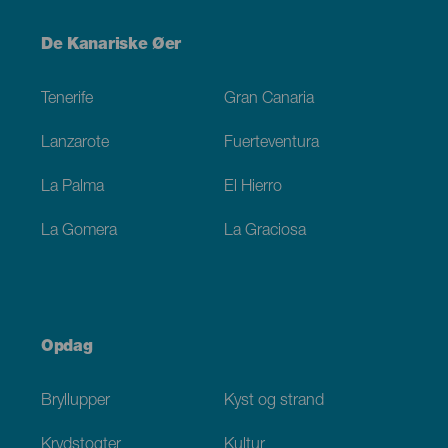
Menú
De Kanariske Øer
Footer
Tenerife
Gran Canaria
Lanzarote
Fuerteventura
La Palma
El Hierro
La Gomera
La Graciosa
Opdag
Bryllupper
Kyst og strand
Krydstogter
Kultur