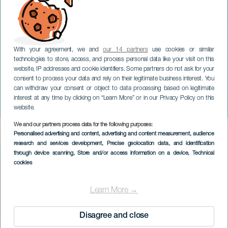
With your agreement, we and
our 14 partners
use cookies or similar
technologies to store, access, and process personal data like your visit on this
website, IP addresses and cookie identifiers. Some partners do not ask for your
consent to process your data and rely on their legitimate business interest. You
GRAN CANARIA
can withdraw your consent or object to data processing based on legitimate
Dúo Roma:
interest at any time by clicking on “Learn More” or in our Privacy Policy on this
Strygerensemble
website.
We and our partners process data for the following purposes:
Imagen
Personalised advertising and content, advertising and content measurement, audience
Listado
research and services development
, Precise geolocation data, and identification
through device scanning
, Store and/or access information on a device
, Technical
cookies
Learn More →
Disagree and close