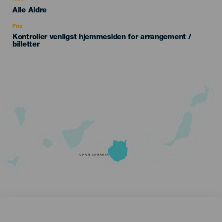
Edad
Alle Aldre
Recomendada
Pris
Kontroller venligst hjemmesiden for arrangement /
billetter
GRAN CANARIA