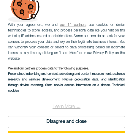
With your agreement, we and
our 14 partners
use cookies or similar
technologies to store, access, and process personal data like your visit on this
website, IP addresses and cookie identifiers. Some partners do not ask for your
consent to process your data and rely on their legitimate business interest. You
can withdraw your consent or object to data processing based on legitimate
GRAN CANARIA
interest at any time by clicking on “Learn More” or in our Privacy Policy on this
El mago Yunke: Origen
website.
We and our partners process data for the following purposes:
Imagen
Personalised advertising and content, advertising and content measurement, audience
Listado
research and services development
, Precise geolocation data, and identification
through device scanning
, Store and/or access information on a device
, Technical
cookies
Learn More →
Disagree and close