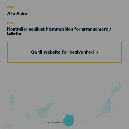
del
evento
Alder
Edad
Alle Aldre
Recomendada
Pris
Kontroller venligst hjemmesiden for arrangement /
billetter
Gå til website for begivenhed
GRAN CANARIA