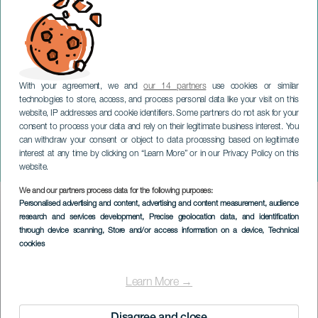
With your agreement, we and
our 14 partners
use cookies or similar
technologies to store, access, and process personal data like your visit on this
website, IP addresses and cookie identifiers. Some partners do not ask for your
consent to process your data and rely on their legitimate business interest. You
can withdraw your consent or object to data processing based on legitimate
GRAN CANARIA
interest at any time by clicking on “Learn More” or in our Privacy Policy on this
El Mesías de G. F. Händel
website.
We and our partners process data for the following purposes:
Imagen
Personalised advertising and content, advertising and content measurement, audience
Listado
research and services development
, Precise geolocation data, and identification
through device scanning
, Store and/or access information on a device
, Technical
cookies
Learn More →