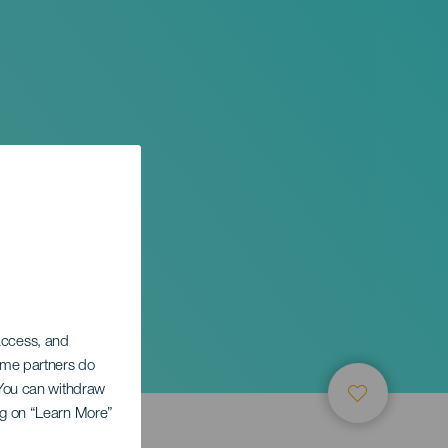
 access, and
Some partners do
. You can withdraw
ing on “Learn More”