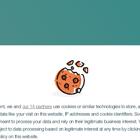
ijos
ent, we and
our 14 partners
use cookies or similar technologies to store,
ata like your visit on this website, IP addresses and cookie identifiers. 
onsent to process your data and rely on their legitimate business interest
ject to data processing based on legitimate interest at any time by click
olicy on this website.