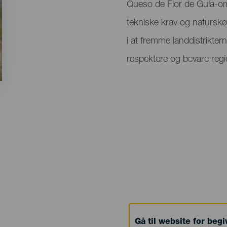
Queso de Flor de Guía-omr
tekniske krav og naturs
i at fremme landdistrikte
respektere og bevare regi
Gå til website for beg