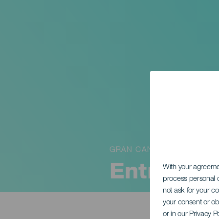
GRAN CANARIA
Entre cort
With your agreem
process personal d
not ask for your c
your consent or ob
or in our Privacy P