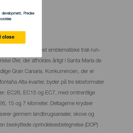
s development
, Precise
l cookies
a
 close
ace er en af de mest emblematiske trail-run-
ske Øer, der afholdes årligt i Santa María de
rdlige Gran Canaria. Konkurrencen, der er
Montaña Alta-kvarter, byder på tre løbsformater
eauer: EC26, EC15 og EC7, med omtrentlige
26, 15 og 7 kilometer. Deltagerne krydser
serer gennem landbrugsarealer, skove og
den beskyttede oprindelsesbetegnelse (DOP)