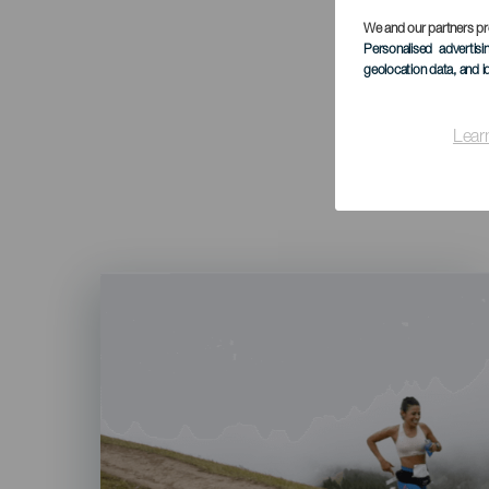
We and our partners pr
Personalised advertis
geolocation data, and i
Lear
Imagen
Listado