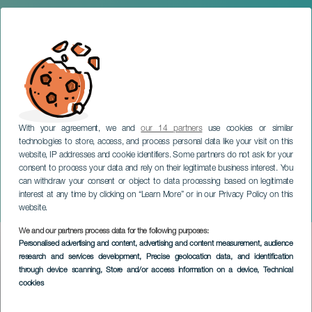
With your agreement, we and
our 14 partners
use cookies or similar
technologies to store, access, and process personal data like your visit on this
website, IP addresses and cookie identifiers. Some partners do not ask for your
consent to process your data and rely on their legitimate business interest. You
can withdraw your consent or object to data processing based on legitimate
GRAN CANARIA
interest at any time by clicking on “Learn More” or in our Privacy Policy on this
Jabicombé
website.
We and our partners process data for the following purposes:
Imagen
Personalised advertising and content, advertising and content measurement, audience
Listado
research and services development
, Precise geolocation data, and identification
through device scanning
, Store and/or access information on a device
, Technical
cookies