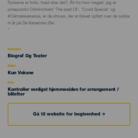
Fjolserne er forbi, hvad sker der?, Åh for hvor meget!, jeg er
polepositiv! Chirrínchirán! 'The best Of', 'Covid Special' og
#Cármatevanessa, er de shows, der er blevet opført over de sidste
ni år på De Kanariske Øer.
"
Kategori
Categoría
Biograf Og Teater
del
evento
Alder
Edad
Kun Voksne
Recomendada
Pris
Kontroller venligst hjemmesiden for arrangement /
billetter
Gå til website for begivenhed