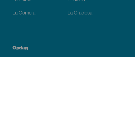
La Palma
El Hierro
La Gomera
La Graciosa
Opdag
Bryllupper
Kyst og strand
Krydstogter
Kultur
Gastronomi
Aktiv turisme
Alle artikler