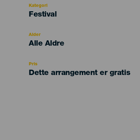
Kategori
Categoría
Festival
del
evento
Alder
Edad
Alle Aldre
Recomendada
Pris
Dette arrangement er gratis