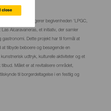
 Canaria
 close
Gran Canaria arrangerer begivenheden 'LPGC,
t Las Alcaravaneras, et initiativ, der samler
 gastronomi. Dette projekt har til formål at
ved at tilbyde beboere og besøgende en
unstnerisk udtryk, kulturelle aktiviteter og et
ilbud. Målet er at revitalisere området,
ilskynde til borgerdeltagelse i en festlig og