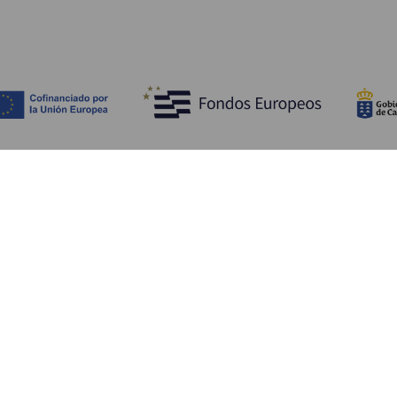
Opdag
P
Bryllupper
Kyst og strand
A
Krydstogter
Kultur
Hv
Gastronomi
Aktiv turisme
Hv