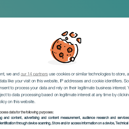
der med Art
ent, we and
our 14 partners
use cookies or similar technologies to store,
ata like your visit on this website, IP addresses and cookie identifiers. 
onsent to process your data and rely on their legitimate business interest
ject to data processing based on legitimate interest at any time by click
olicy on this website.
ocess data for the following purposes:
TIDLIGERE EVENTS
ing and content, advertising and content measurement, audience research and service
dentification through device scanning
, Store and/or access information on a device
, Technica