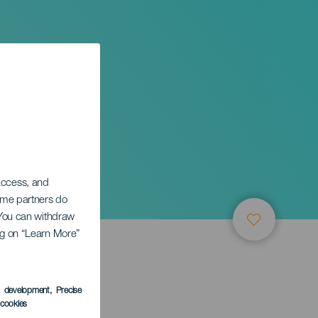
 access, and
Some partners do
. You can withdraw
ing on “Learn More”
s development
, Precise
l cookies