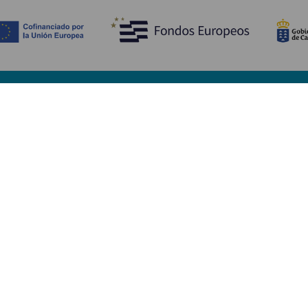
Opdag
P
Bryllupper
Kyst og strand
A
Krydstogter
Kultur
Hv
Gastronomi
Aktiv turisme
Hv
Alle artikler
Se