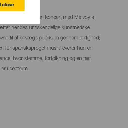
 Canaria
 close
 tilbyder Luz Casal en koncert med Me voy a
ræfter hendes umiskendelige kunstneriske
vne til at bevæge publikum gennem ærlighed;
den for spansksproget musik leverer hun en
mance, hvor stemme, fortolkning og en tæt
er i centrum.