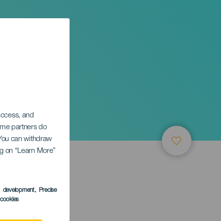
 access, and
Some partners do
. You can withdraw
ing on “Learn More”
s development
, Precise
l cookies