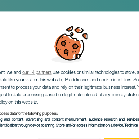
 i koncert
ent, we and
our 14 partners
use cookies or similar technologies to store,
ata like your visit on this website, IP addresses and cookie identifiers. 
onsent to process your data and rely on their legitimate business interest
ject to data processing based on legitimate interest at any time by click
olicy on this website.
ocess data for the following purposes:
TIDLIGERE EVENTS
ing and content, advertising and content measurement, audience research and service
dentification through device scanning
, Store and/or access information on a device
, Technica
07 June 2026