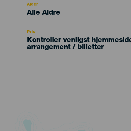
Alder
Edad
Alle Aldre
Recomendada
Pris
Kontroller venligst hjemmesid
arrangement / billetter