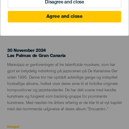
Disagree and close
Agree and close
TIDLIGERE EVENTS
30 November 2024
Localidad
Las Palmas de Gran Canaria
Descripción
Maravijazz er genforeningen af tre talentfulde musikere, som har
del
gjort en betydelig indvirkning på jazzscenen på De Kanariske Øer
evento
siden 1995. Denne trio har optrådt adskillige gange og indspillet
forskellige albums, hvilket viser deres evne til at fortolke originale
kompositioner og jazzstandarder. De har delt scene med kendte
kunstnere og fungeret som backing-gruppe for prominente
kunstnere. Med næsten tre årtiers erfaring er de klar til et nyt kapitel
med den kommende udgivelse af deres album "Encuentro."
Kategori