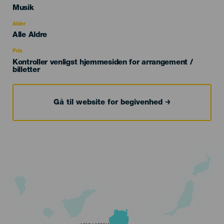
Categoría
Musik
del
evento
Alder
Edad
Alle Aldre
Recomendada
Pris
Kontroller venligst hjemmesiden for arrangement /
billetter
Gå til website for begivenhed