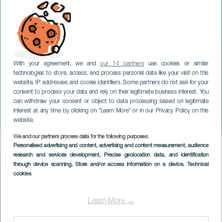
With your agreement, we and
our 14 partners
use cookies or similar
technologies to store, access, and process personal data like your visit on this
website, IP addresses and cookie identifiers. Some partners do not ask for your
consent to process your data and rely on their legitimate business interest. You
can withdraw your consent or object to data processing based on legitimate
GRAN CANARIA
interest at any time by clicking on “Learn More” or in our Privacy Policy on this
Maravijazz
website.
We and our partners process data for the following purposes:
Imagen
Personalised advertising and content, advertising and content measurement, audience
Listado
research and services development
, Precise geolocation data, and identification
through device scanning
, Store and/or access information on a device
, Technical
cookies
Learn More →