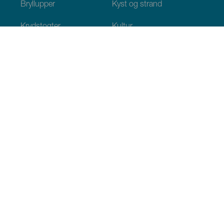
Bryllupper
Kyst og strand
Krydstogter
Kultur
Gastronomi
Aktiv turisme
Alle artikler
Praktiske oplysninger
Agenda
Klima
Hvordan kommer man dertil
Hvor kan man spise
Hvor kan man indlogere sig
Øgruppen
Services