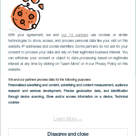
With your agreement, we and
our 14 partners
use cookies or similar
technologies to store, access, and process personal data like your visit on this
website, IP addresses and cookie identifiers. Some partners do not ask for your
consent to process your data and rely on their legitimate business interest. You
GRAN CANARIA
can withdraw your consent or object to data processing based on legitimate
Midlertidig udstilling:
interest at any time by clicking on “Learn More” or in our Privacy Policy on this
Jallos
website.
We and our partners process data for the following purposes:
Imagen
Personalised advertising and content, advertising and content measurement, audience
Listado
research and services development
, Precise geolocation data, and identification
through device scanning
, Store and/or access information on a device
, Technical
cookies
Learn More →
Disagree and close