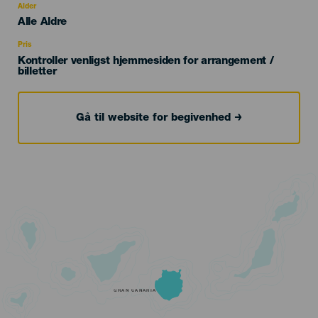
evento
Alder
Edad
Alle Aldre
Recomendada
Pris
Kontroller venligst hjemmesiden for arrangement /
billetter
Gå til website for begivenhed
GRAN CANARIA